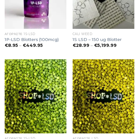
ΑΓΟΡΆΣΤΕ 1S-LSD
CALI WEED
1P-LSD Blotters (100mcg)
1S LSD – 150 ug Blotter
Preisspanne:
Preisspan
€
8.95
–
€
449.95
€
28.99
–
€
5,199.99
€8.95
€28.99
bis
bis
€449.95
€5,199.99
ΑΓΟΡΆΣΤΕ 1S-LSD
ΑΓΟΡΆΣΤΕ LSD