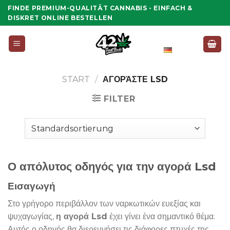
Zum
FINDE PREMIUM-QUALITÄT CANNABIS - EINFACH &
Inhalt
DISKRET ONLINE BESTELLEN
springen
Deutsch
START
/
ΑΓΟΡΆΣΤΕ LSD
FILTER
Ο απόλυτος οδηγός για την αγορά Lsd
Εισαγωγή
Στο γρήγορο περιβάλλον των ναρκωτικών ευεξίας και
ψυχαγωγίας,
η αγορά Lsd
έχει γίνει ένα σημαντικό θέμα.
Αυτός ο οδηγός θα διερευνήσει τις διάφορες πτυχές της