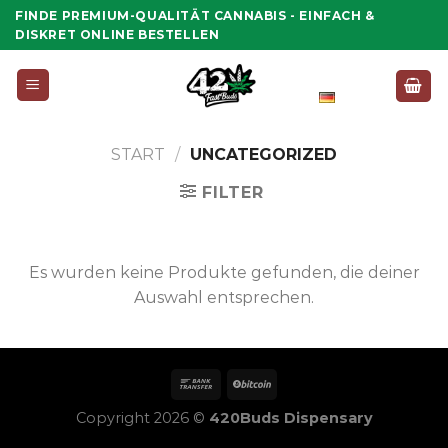
Zum
FINDE PREMIUM-QUALITÄT CANNABIS - EINFACH &
Inhalt
DISKRET ONLINE BESTELLEN
springen
Deutsch
START
/
UNCATEGORIZED
FILTER
Es wurden keine Produkte gefunden, die deiner
Auswahl entsprechen.
Copyright 2026 ©
420Buds Dispensary