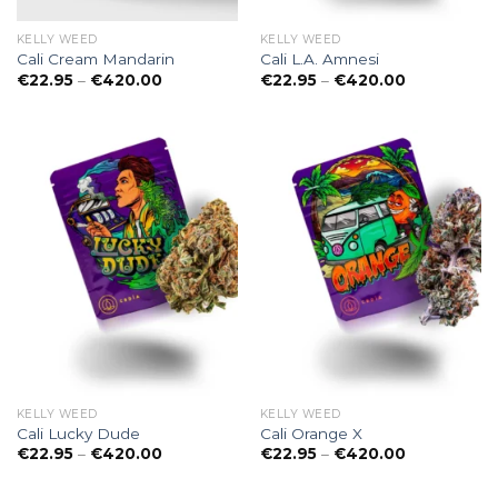
KELLY WEED
KELLY WEED
Cali Cream Mandarin
Cali L.A. Amnesi
Preisspanne:
Preisspanne
€
22.95
–
€
420.00
€
22.95
–
€
420.00
€22.95
€22.95
bis
bis
€420.00
€420.00
KELLY WEED
KELLY WEED
Cali Lucky Dude
Cali Orange X
Preisspanne:
Preisspanne
€
22.95
–
€
420.00
€
22.95
–
€
420.00
€22.95
€22.95
bis
bis
€420.00
€420.00