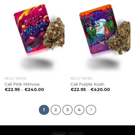
KELLY WEED
KELLY WEED
Cali Pink Mimosa
Cali Purple Kush
Preisspanne:
Preisspanne
€
22.95
–
€
240.00
€
22.95
–
€
420.00
€22.95
€22.95
bis
bis
€240.00
€420.00
1
2
3
4