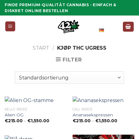
Zum
FINDE PREMIUM-QUALITÄT CANNABIS - EINFACH &
Inhalt
DISKRET ONLINE BESTELLEN
springen
Deutsch
START
/
KJØP THC UGRESS
FILTER
KELLY WEED
CALI WEED
Alien OG
Ananasekspressen
Preisspanne:
Preisspan
€
215.00
–
€
1,550.00
€
215.00
–
€
1,550.00
€215.00
€215.00
bis
bis
€1,550.00
€1,550.00