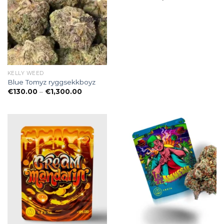
€215.00
bis
€1,550.00
KELLY WEED
Blue Tomyz ryggsekkboyz
Preisspanne:
€
130.00
–
€
1,300.00
€130.00
bis
€1,300.00