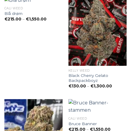
CALI WEED
Blå drøm
Preisspanne:
€
215.00
–
€
1,550.00
€215.00
bis
€1,550.00
KELLY WEED
Black Cherry Gelato
Backpackboyz
Preisspan
€
130.00
–
€
1,300.00
€130.00
bis
€1,300.0
CALI WEED
Bruce Banner
Preisspan
€
215.00
–
€
1,550.00