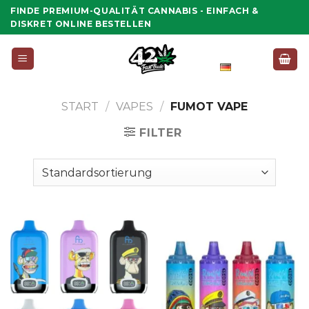
Zum
FINDE PREMIUM-QUALITÄT CANNABIS - EINFACH &
Inhalt
DISKRET ONLINE BESTELLEN
springen
Deutsch
START
/
VAPES
/
FUMOT VAPE
FILTER