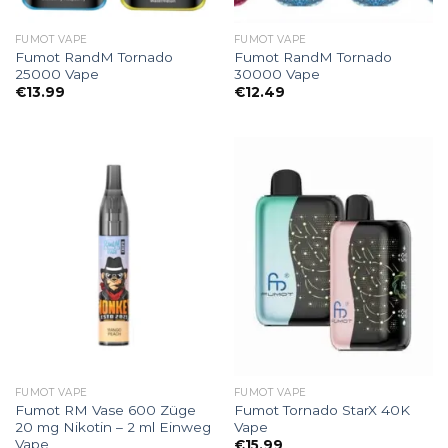
FUMOT VAPE
FUMOT VAPE
Fumot RandM Tornado
Fumot RandM Tornado
25000 Vape
30000 Vape
€
13.99
€
12.49
FUMOT VAPE
FUMOT VAPE
Fumot RM Vase 600 Züge
Fumot Tornado StarX 40K
20 mg Nikotin – 2 ml Einweg
Vape
Vape
€
15.99