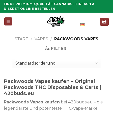
Zum
FINDE PREMIUM-QUALITÄT CANNABIS - EINFACH &
Inhalt
DISKRET ONLINE BESTELLEN
springen
Deutsch
START
/
VAPES
/
PACKWOODS VAPES
FILTER
Packwoods Vapes kaufen
–
Original
Packwoods THC Disposables & Carts |
420buds.eu
Packwoods Vapes kaufen
bei 420buds.eu – die
legendärste und potenteste THC-Vape-Marke