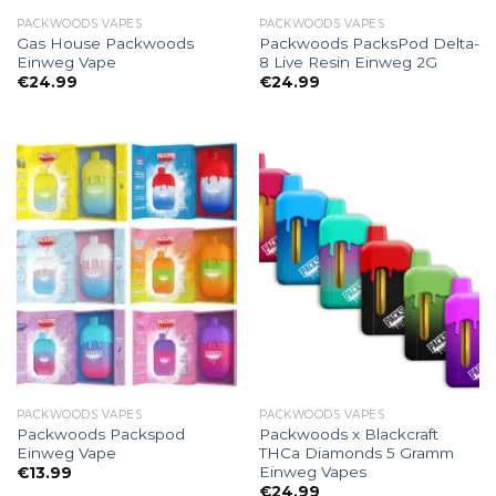
PACKWOODS VAPES
PACKWOODS VAPES
Gas House Packwoods
Packwoods PacksPod Delta-
Einweg Vape
8 Live Resin Einweg 2G
€
24.99
€
24.99
PACKWOODS VAPES
PACKWOODS VAPES
Packwoods Packspod
Packwoods x Blackcraft
Einweg Vape
THCa Diamonds 5 Gramm
Einweg Vapes
€
13.99
€
24.99