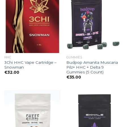
HHC
GUMMIES
3Chi HHC Vape Cartridge –
Budpop Amanita Muscaria
Snowman
Pilz+ HHC + Delta 9
Gummies (5 Count)
€
32.00
€
35.00