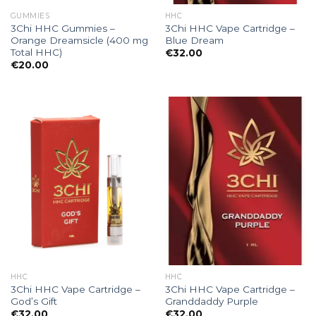
GUMMIES
HHC
3Chi HHC Gummies –
3Chi HHC Vape Cartridge –
Orange Dreamsicle (400 mg
Blue Dream
Total HHC)
€
32.00
€
20.00
HHC
HHC
3Chi HHC Vape Cartridge –
3Chi HHC Vape Cartridge –
God’s Gift
Granddaddy Purple
€
32.00
€
32.00