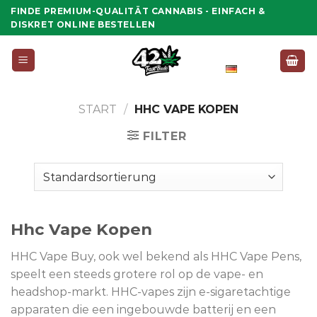
Zum
FINDE PREMIUM-QUALITÄT CANNABIS - EINFACH &
Inhalt
DISKRET ONLINE BESTELLEN
springen
Deutsch
START
/
HHC VAPE KOPEN
FILTER
Hhc Vape Kopen
HHC Vape Buy, ook wel bekend als HHC Vape Pens,
speelt een steeds grotere rol op de vape- en
headshop-markt. HHC-vapes zijn e-sigaretachtige
apparaten die een ingebouwde batterij en een