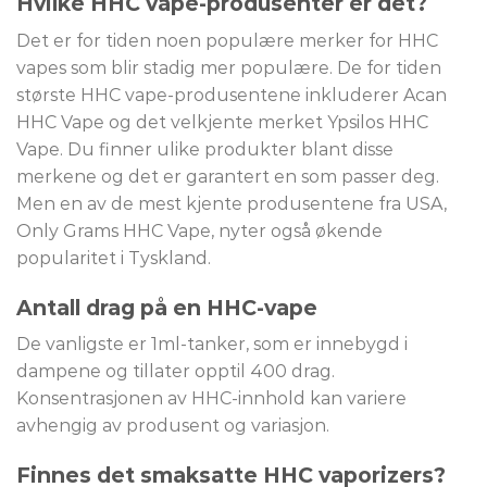
Hvilke HHC vape-produsenter er det?
Det er for tiden noen populære merker for HHC
vapes som blir stadig mer populære. De for tiden
største HHC vape-produsentene inkluderer Acan
HHC Vape og det velkjente merket Ypsilos HHC
Vape. Du finner ulike produkter blant disse
merkene og det er garantert en som passer deg.
Men en av de mest kjente produsentene fra USA,
Only Grams HHC Vape, nyter også økende
popularitet i Tyskland.
Antall drag på en HHC-vape
De vanligste er 1ml-tanker, som er innebygd i
dampene og tillater opptil 400 drag.
Konsentrasjonen av HHC-innhold kan variere
avhengig av produsent og variasjon.
Finnes det smaksatte HHC vaporizers?