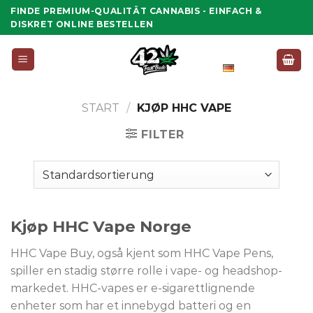
Zum
FINDE PREMIUM-QUALITÄT CANNABIS - EINFACH &
Inhalt
DISKRET ONLINE BESTELLEN
springen
Deutsch
START
/
KJØP HHC VAPE
FILTER
Kjøp HHC Vape Norge
HHC Vape Buy, også kjent som HHC Vape Pens,
spiller en stadig større rolle i vape- og headshop-
markedet. HHC-vapes er e-sigarettlignende
enheter som har et innebygd batteri og en