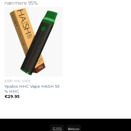
nærmere 95%.
KJØP HHC VAPE
Ypsilos HHC Vape HASH 55
% HHC
€
29.95