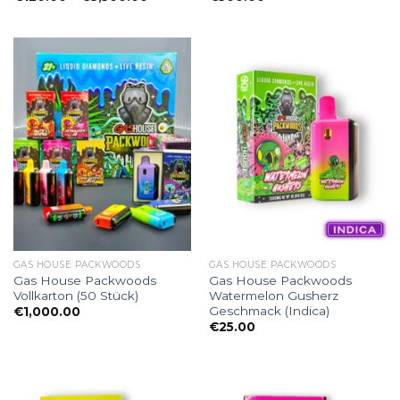
€120.00
bis
€3,500.00
GAS HOUSE PACKWOODS
GAS HOUSE PACKWOODS
Gas House Packwoods
Gas House Packwoods
Vollkarton (50 Stück)
Watermelon Gusherz
Geschmack (Indica)
€
1,000.00
€
25.00