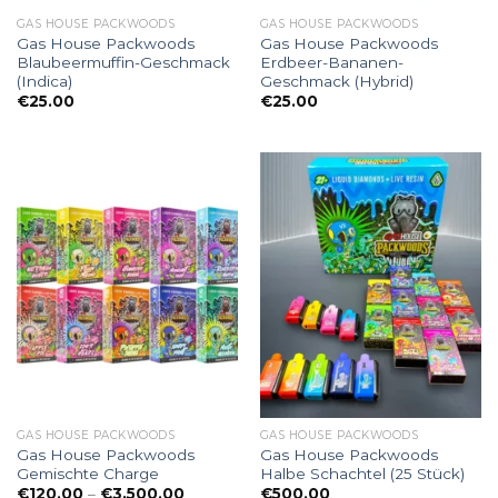
GAS HOUSE PACKWOODS
GAS HOUSE PACKWOODS
Gas House Packwoods
Gas House Packwoods
Blaubeermuffin-Geschmack
Erdbeer-Bananen-
(Indica)
Geschmack (Hybrid)
€
25.00
€
25.00
GAS HOUSE PACKWOODS
GAS HOUSE PACKWOODS
Gas House Packwoods
Gas House Packwoods
Gemischte Charge
Halbe Schachtel (25 Stück)
Preisspanne:
€
120.00
–
€
3,500.00
€
500.00