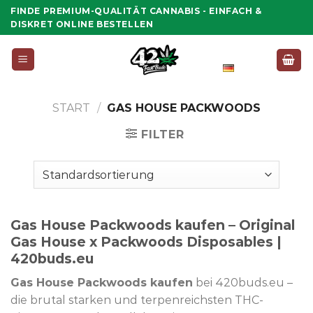
Zum
FINDE PREMIUM-QUALITÄT CANNABIS - EINFACH &
Inhalt
DISKRET ONLINE BESTELLEN
springen
Deutsch
START
/
GAS HOUSE PACKWOODS
FILTER
Gas House Packwoods kaufen
–
Original
Gas House x Packwoods Disposables |
420buds.eu
Gas House Packwoods kaufen
bei 420buds.eu –
die brutal starken und terpenreichsten THC-