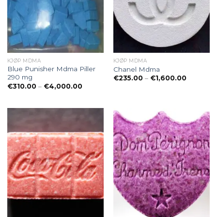
KJØP MDMA
KJØP MDMA
Blue Punisher Mdma Piller
Chanel Mdma
290 mg
Preisspa
€
235.00
–
€
1,600.00
€235.00
Preisspanne:
€
310.00
–
€
4,000.00
bis
€310.00
€1,600.0
bis
€4,000.00