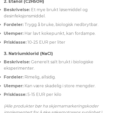
2.
Etanol (C2H5OH)
Beskrivelse:
Et mye brukt løsemiddel og
desinfeksjonsmiddel.
Fordeler:
Trygg å bruke, biologisk nedbrytbar.
Ulemper:
Har lavt kokepunkt, kan fordampe.
Prisklasse:
10-25 EUR per liter
3.
Natriumklorid (NaCl)
Beskrivelse:
Generelt salt brukt i biologiske
eksperimenter.
Fordeler:
Rimelig, allsidig.
Ulemper:
Kan være skadelig i store mengder.
Prisklasse:
5-15 EUR per kilo
(Alle produkter bør ha skjemamarkeringskoder
implementert for å øke søkemotorens synlighet.)