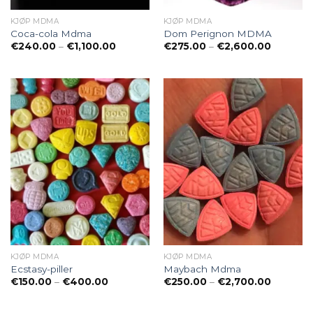
KJØP MDMA
KJØP MDMA
Coca-cola Mdma
Dom Perignon MDMA
Preisspanne:
Preisspa
€
240.00
–
€
1,100.00
€
275.00
–
€
2,600.00
€240.00
€275.00
bis
bis
€1,100.00
€2,600.
KJØP MDMA
KJØP MDMA
Ecstasy-piller
Maybach Mdma
Preisspanne:
Preisspa
€
150.00
–
€
400.00
€
250.00
–
€
2,700.00
€150.00
€250.00
bis
bis
€400.00
€2,700.