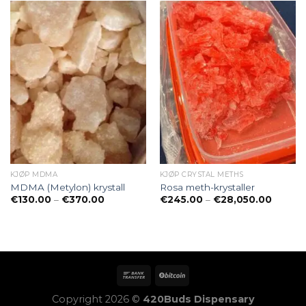
KJØP MDMA
KJØP CRYSTAL METHS
MDMA (Metylon) krystall
Rosa meth-krystaller
Preisspanne:
Preiss
€
130.00
–
€
370.00
€
245.00
–
€
28,050.00
€130.00
€245.0
bis
bis
€370.00
€28,05
Copyright 2026 ©
420Buds Dispensary