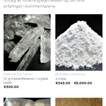
utvalg av forskningskjemikalier og del dine
erfaringer i kommentarene.
KJØP CRYSTAL METHS
RESEARCH CHEMICALS
10 g metamfetamin / crystal
2-FMA
meth
Preisspa
€
345.00
–
€
5,000.00
€345.00
€
300.00
bis
€5,000.