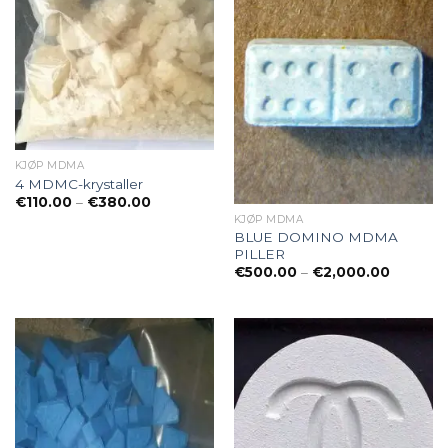
KJØP MDMA
4 MDMC-krystaller
Preisspanne:
€
110.00
–
€
380.00
€110.00
KJØP MDMA
bis
BLUE DOMINO MDMA
€380.00
PILLER
Preisspa
€
500.00
–
€
2,000.00
€500.0
bis
€2,000.