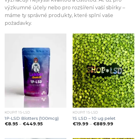
výzkumné účely nebo pro rozšíření vaší sbírky –
máme ty správné produkty, které splní vaše
požadavky.
KOUPIT 1S-LSD
KOUPIT 1S-LSD
1P-LSD Blotters (100mcg)
1S LSD – 10 ug pelet
Preisspanne:
Preisspanne
€
8.95
–
€
449.95
€
19.99
–
€
889.99
€8.95
€19.99
bis
bis
€449.95
€889.99