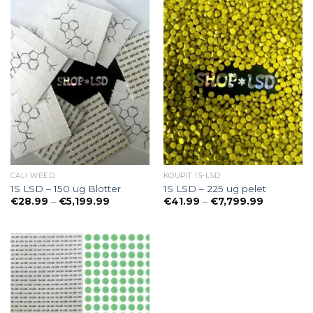
CALI WEED
KOUPIT 1S-LSD
1S LSD – 150 ug Blotter
1S LSD – 225 ug pelet
Preisspanne:
Preisspan
€
28.99
–
€
5,199.99
€
41.99
–
€
7,799.99
€28.99
€41.99
bis
bis
€5,199.99
€7,799.99