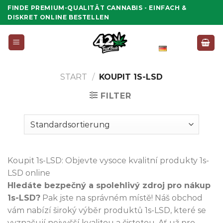
Zum
FINDE PREMIUM-QUALITÄT CANNABIS - EINFACH &
Inhalt
DISKRET ONLINE BESTELLEN
springen
Deutsch
START
/
KOUPIT 1S-LSD
FILTER
Koupit 1s-LSD: Objevte vysoce kvalitní produkty 1s-
LSD online
Hledáte bezpečný a spolehlivý zdroj pro nákup
1s-LSD?
Pak jste na správném místě! Náš obchod
vám nabízí široký výběr produktů 1s-LSD, které se
vyznačují nejvyšší kvalitou a čistotou. Ať už pro