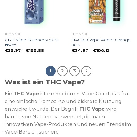
THC VAPE
THC VAPE
CBH Vape Blueberry 90%
H4CBD Vape Agent Orange
I♥Pot
96%
Preisspanne:
Preisspanne:
€
39.97
–
€
169.88
€
24.97
–
€
106.13
€39.97
€24.97
bis
bis
€169.88
€106.13
1
2
3
Was ist ein THC Vape?
Ein
THC Vape
ist ein modernes Vape-Gerät, das für
eine einfache, kompakte und diskrete Nutzung
entwickelt wurde. Der Begriff
THC Vape
wird
häufig von Nutzern verwendet, die nach
innovativen Vape-Produkten und neuen Trends im
Vape-Bereich suchen.