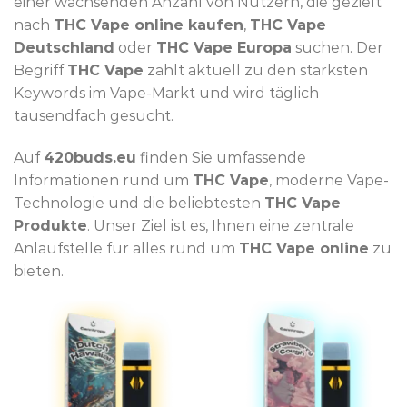
einer wachsenden Anzahl von Nutzern, die gezielt
nach
THC Vape online kaufen
,
THC Vape
Deutschland
oder
THC Vape Europa
suchen. Der
Begriff
THC Vape
zählt aktuell zu den stärksten
Keywords im Vape-Markt und wird täglich
tausendfach gesucht.
Auf
420buds.eu
finden Sie umfassende
Informationen rund um
THC Vape
, moderne Vape-
Technologie und die beliebtesten
THC Vape
Produkte
. Unser Ziel ist es, Ihnen eine zentrale
Anlaufstelle für alles rund um
THC Vape online
zu
bieten.