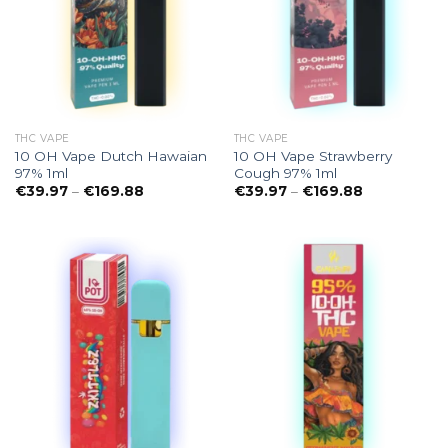
THC VAPE
THC VAPE
10 OH Vape Dutch Hawaian
10 OH Vape Strawberry
97% 1ml
Cough 97% 1ml
Preisspanne:
Preisspanne
€
39.97
–
€
169.88
€
39.97
–
€
169.88
€39.97
€39.97
bis
bis
€169.88
€169.88