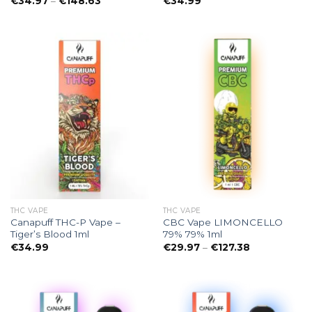
Preisspanne:
€
34.97
–
€
148.63
€
34.99
€34.97
bis
€148.63
THC VAPE
THC VAPE
Canapuff THC-P Vape –
CBC Vape LIMONCELLO
Tiger’s Blood 1ml
79% 79% 1ml
Preisspanne:
€
34.99
€
29.97
–
€
127.38
€29.97
bis
€127.38