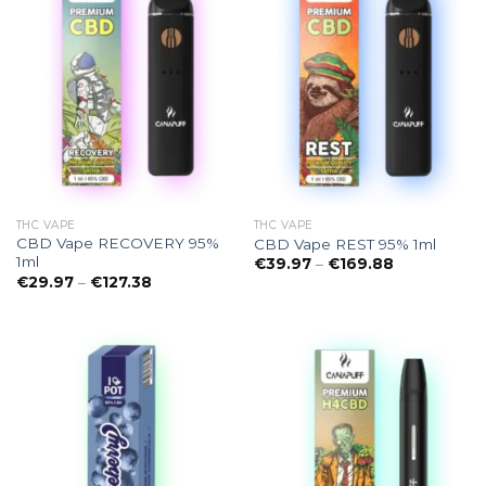
THC VAPE
THC VAPE
CBD Vape RECOVERY 95%
CBD Vape REST 95% 1ml
1ml
Preisspanne
€
39.97
–
€
169.88
€39.97
Preisspanne:
€
29.97
–
€
127.38
bis
€29.97
€169.88
bis
€127.38