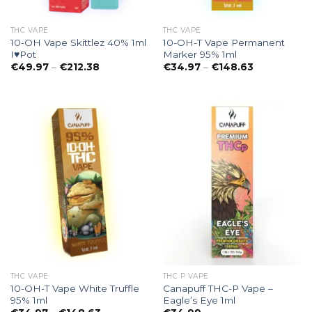
THC VAPE
THC VAPE
10-OH Vape Skittlez 40% 1ml
10-OH-T Vape Permanent
I♥Pot
Marker 95% 1ml
Preisspanne:
Preisspanne
€
49.97
–
€
212.38
€
34.97
–
€
148.63
€49.97
€34.97
bis
bis
€212.38
€148.63
THC VAPE
THC P VAPE
10-OH-T Vape White Truffle
Canapuff THC-P Vape –
95% 1ml
Eagle’s Eye 1ml