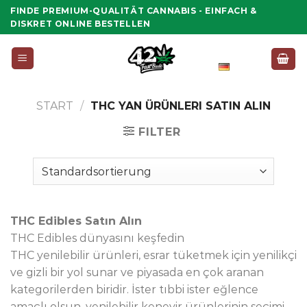
Zum
FINDE PREMIUM-QUALITÄT CANNABIS - EINFACH &
Inhalt
DISKRET ONLINE BESTELLEN
springen
Deutsch
START
/
THC YAN ÜRÜNLERI SATIN ALIN
FILTER
THC Edibles Satın Alın
THC Edibles dünyasını keşfedin
THC yenilebilir ürünleri, esrar tüketmek için yenilikçi
ve gizli bir yol sunar ve piyasada en çok aranan
kategorilerden biridir. İster tıbbi ister eğlence
amaçlı olsun, yenilebilir kenevir ürünlerinin seçimi