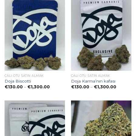
CALI OTU SATIN ALMAK
CALI OTU SATIN ALMAK
Doja Biscotti
Doja Karma’nın kafası
Preisspanne:
Preisspan
€
130.00
–
€
1,300.00
€
130.00
–
€
1,300.00
€130.00
€130.00
bis
bis
€1,300.00
€1,300.0