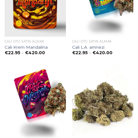
CALI OTU SATIN ALMAK
CALI OTU SATIN ALMAK
Cali Krem Mandalina
Cali L.A. amnezi
Preisspanne:
Preisspanne
€
22.95
–
€
420.00
€
22.95
–
€
420.00
€22.95
€22.95
bis
bis
€420.00
€420.00