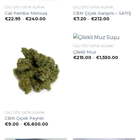
CALI OTU SATIN ALMAK
CALI OTU SATIN ALMAK
Cali Pembe Mimoza
CBN Çiçek Karışımı – SATIŞ
Preisspanne:
Preisspanne:
€
22.95
–
€
240.00
€
7.20
–
€
212.00
€22.95
€7.20
bis
bis
€240.00
€212.00
CALI OTU SATIN ALMAK
Çilekli Muz
Preisspan
€
215.00
–
€
1,550.00
€215.00
bis
€1,550.00
CALI OTU SATIN ALMAK
CBN Çiçek Peyniri
Preisspanne:
€
9.00
–
€
6,600.00
€9.00
bis
€6,600.00