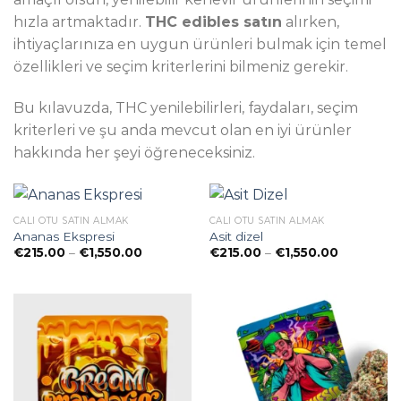
hızla artmaktadır.
THC edibles satın
alırken,
ihtiyaçlarınıza en uygun ürünleri bulmak için temel
özellikleri ve seçim kriterlerini bilmeniz gerekir.
Bu kılavuzda, THC yenilebilirleri, faydaları, seçim
kriterleri ve şu anda mevcut olan en iyi ürünler
hakkında her şeyi öğreneceksiniz.
CALI OTU SATIN ALMAK
CALI OTU SATIN ALMAK
Ananas Ekspresi
Asit dizel
Preisspanne:
Preisspan
€
215.00
–
€
1,550.00
€
215.00
–
€
1,550.00
€215.00
€215.00
bis
bis
€1,550.00
€1,550.00