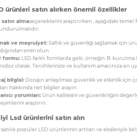
 ürünleri satın alırken önemli özellikler
 satın alma
seçeneklerini araştırırken , aşağıdaki temel
undurulmalıdır:
nak ve meşruiyet:
Saflık ve güvenliği sağlamak için ür
ndığından emin olun.
 formu:
LSD farklı formlarda gelir, örneğin: B. kurutma 
rodoz olarak. Tercihlerinize ve kullanım amacınıza en uy
aj bilgisi:
Dozajın anlaşılması güvenlik ve etkinlik için 
arı hakkında net bilgiler arayın.
lanıcı yorumları:
Ürün kalitesini ve güvenilirliğini değer
yimlerini araştırın.
iyi Lsd ürünlerini satın alın
 satılık popüler LSD ürünlerinin artıları ve eksileriyle birli