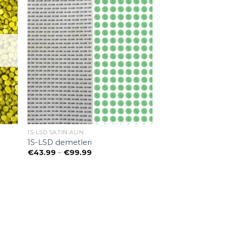
1S-LSD SATIN ALIN
1S-LSD demetleri
Preisspanne:
€
43.99
–
€
99.99
€43.99
bis
€99.99