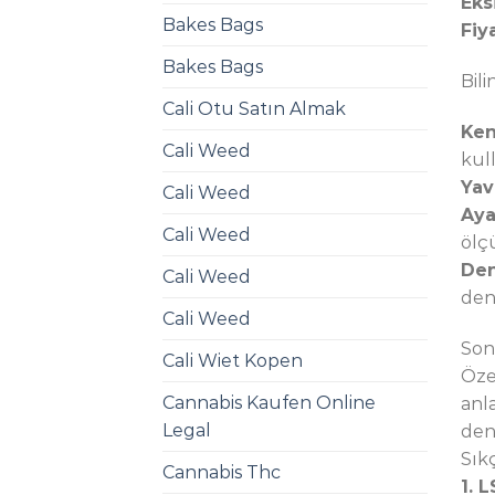
Eksi
Bakes Bags
Fiya
Bakes Bags
Bili
Cali Otu Satın Almak
Ken
Cali Weed
kul
Yav
Cali Weed
Aya
Cali Weed
ölçü
Den
Cali Weed
den
Cali Weed
So
Cali Wiet Kopen
Özet
Cannabis Kaufen Online
anl
Legal
dene
Sık
Cannabis Thc
1. 