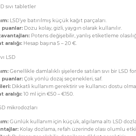
SD sıvı tabletler
ım:
LSD’ye batırılmış küçük kağıt parçaları.
ı puanlar:
Dozu kolay, gizli, yaygın olarak kullanılır.
avantajları:
Potens değişebilir, yanlış etiketleme olasılığ
t aralığı:
Hesap başına 5 – 20 €.
ıvı LSD
ım:
Genellikle damlalıklı şişelerde satılan sıvı bir LSD f
ı puanlar:
Çok yönlü dozaj seçenekleri, saf.
leri:
Dikkatli kullanım gerektirir ve kullanıcı dostu olmay
t aralığı:
10 ml için €50 – €150.
LSD mikrodozları
ım:
Günlük kullanım için küçük, algılama altı LSD dozla
ntajlar:
Kolay dozlama, refah üzerinde olası olumlu etkil