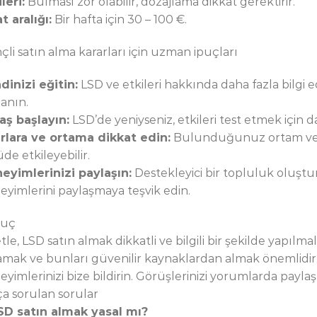
leri:
Bulması zor olabilir, dozajlama dikkat gerektirir.
t aralığı:
Bir hafta için 30 – 100 €.
nçli satın alma kararları için uzman ipuçları
dinizi eğitin:
LSD ve etkileri hakkında daha fazla bilgi 
lanın.
aş başlayın:
LSD’de yeniyseniz, etkileri test etmek için 
rlara ve ortama dikkat edin:
Bulunduğunuz ortam ve ru
de etkileyebilir.
eyimlerinizi paylaşın:
Destekleyici bir topluluk oluştu
eyimlerini paylaşmaya teşvik edin.
nuç
le, LSD satın almak dikkatli ve bilgili bir şekilde yapılmal
amak ve bunları güvenilir kaynaklardan almak önemlidir.
yimlerinizi bize bildirin. Görüşlerinizi yorumlarda paylaş
ça sorulan sorular
LSD satın almak yasal mı?