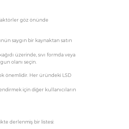
 faktörler göz önünde
ünün saygın bir kaynaktan satın
kağıdı üzerinde, sıvı formda veya
gun olanı seçin.
çok önemlidir. Her üründeki LSD
lendirmek için diğer kullanıcıların
kte derlenmiş bir listesi: