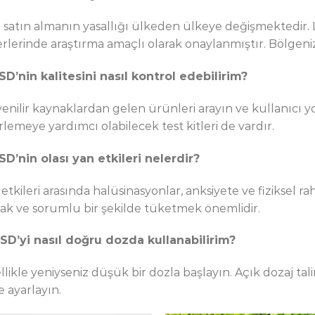
 satın almanın yasallığı ülkeden ülkeye değişmektedir. L
erlerinde araştırma amaçlı olarak onaylanmıştır. Bölgeniz
LSD’nin kalitesini nasıl kontrol edebilirim?
enilir kaynaklardan gelen ürünleri arayın ve kullanıcı y
rlemeye yardımcı olabilecek test kitleri de vardır.
LSD’nin olası yan etkileri nelerdir?
etkileri arasında halüsinasyonlar, anksiyete ve fiziksel raha
ak ve sorumlu bir şekilde tüketmek önemlidir.
LSD’yi nasıl doğru dozda kullanabilirim?
llikle yeniyseniz düşük bir dozla başlayın. Açık dozaj ta
e ayarlayın.