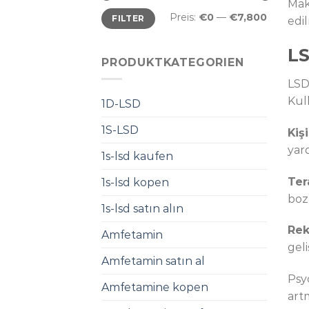
Mak
Min.
Max.
Preis:
€0
—
€7,800
FILTER
edil
Preis
Preis
LS
PRODUKTKATEGORIEN
LSD 
Kul
1D-LSD
1S-LSD
Kişi
yar
1s-lsd kaufen
Ter
1s-lsd kopen
boz
1s-lsd satın alın
Rek
Amfetamin
geli
Amfetamin satın al
Psy
Amfetamine kopen
art