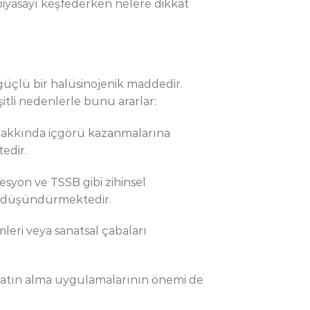
piyasayı keşfederken nelere dikkat
n güçlü bir halüsinojenik maddedir.
itli nedenlerle bunu ararlar:
 hakkında içgörü kazanmalarına
edir.
esyon ve TSSB gibi zihinsel
ni düşündürmektedir.
imleri veya sanatsal çabaları
i satın alma uygulamalarının önemi de