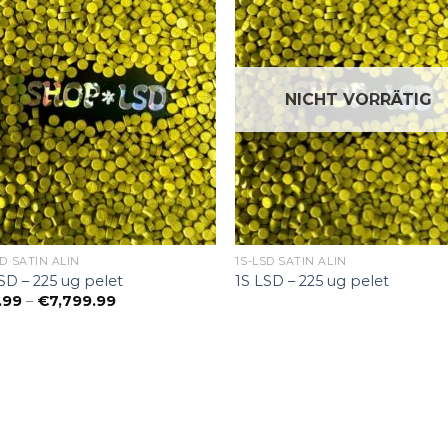
NICHT VORRÄTIG
SD SATIN ALIN
1S-LSD SATIN ALIN
SD – 225 ug pelet
1S LSD – 225 ug pelet
Preisspanne:
.99
–
€
7,799.99
€41.99
bis
€7,799.99