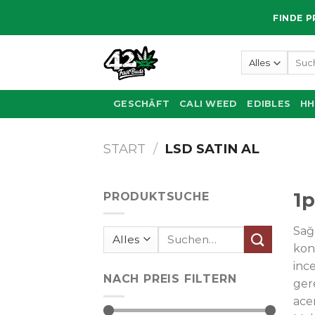
Zum
FINDE P
Inhalt
springen
Such
nach:
GESCHÄFT
CALI WEED
EDIBLES
HH
START
/
LSD SATIN AL
1p
PRODUKTSUCHE
Sağ
Suchen
kon
nach:
inc
NACH PREIS FILTERN
gere
ace