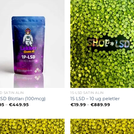
SD SATIN ALIN
1S-LSD SATIN ALIN
SD Blotları (100mcg)
1S LSD – 10 ug peletler
Preisspanne:
Preisspann
95
–
€
449.95
€
19.99
–
€
889.99
€8.95
€19.99
bis
bis
€449.95
€889.99