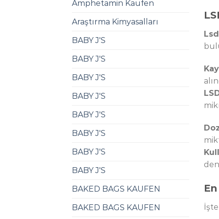
Amphetamin Kaufen​
LSD
Araştırma Kimyasalları
Lsd
BABY J'S
bul
BABY J'S
Kay
BABY J'S
alı
LSD
BABY J'S
mik
BABY J'S
Doz
BABY J'S
mikt
BABY J'S
Kul
dene
BABY J'S
En 
BAKED BAGS KAUFEN
İşte
BAKED BAGS KAUFEN