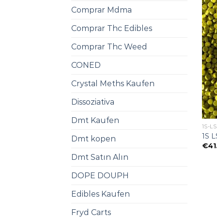
Comprar Mdma
Comprar Thc Edibles
Comprar Thc Weed
CONED
Crystal Meths Kaufen​
Dissoziativa
Dmt Kaufen​
1S-L
1S L
Dmt kopen
€
41
Dmt Satın Alın
DOPE DOUPH
Edibles Kaufen
Fryd Carts