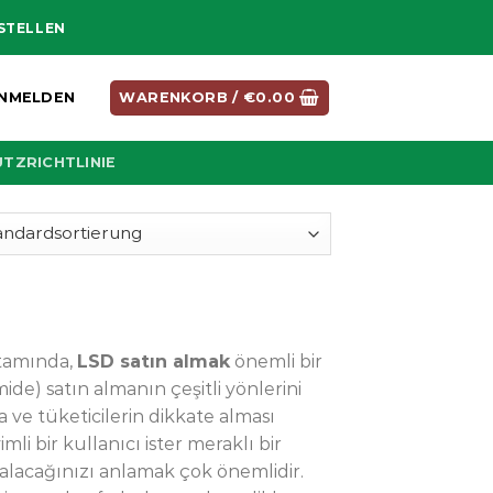
ESTELLEN
NMELDEN
WARENKORB /
€
0.00
TZRICHTLINIE
rtamında,
LSD satın almak
önemli bir
ide) satın almanın çeşitli yönlerini
e tüketicilerin dikkate alması
li bir kullanıcı ister meraklı bir
n alacağınızı anlamak çok önemlidir.