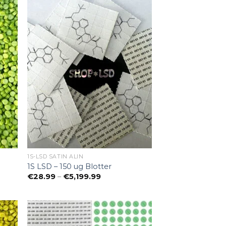
1S-LSD SATIN ALIN
1S LSD – 150 ug Blotter
e:
Preisspanne:
€
28.99
–
€
5,199.99
€28.99
bis
€5,199.99