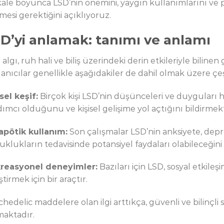
ale boyunca LSD’nin önemini, yaygın kullanımlarını ve 
mesi gerektiğini açıklıyoruz.
D’yi anlamak: tanımı ve anlamı
algı, ruh hali ve biliş üzerindeki derin etkileriyle biline
lanıcılar genellikle aşağıdakiler de dahil olmak üzere çeş
sel keşif:
Birçok kişi LSD’nin düşünceleri ve duyguları
dımcı olduğunu ve kişisel gelişime yol açtığını bildirmekt
apötik kullanım:
Son çalışmalar LSD’nin anksiyete, depr
uklukların tedavisinde potansiyel faydaları olabileceği
reasyonel deneyimler:
Bazıları için LSD, sosyal etkileş
ştirmek için bir araçtır.
chedelic maddelere olan ilgi arttıkça, güvenli ve bilinçl
maktadır.