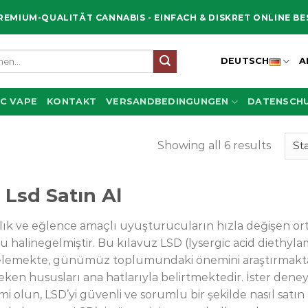
REMIUM-QUALITÄT CANNABIS - EINFACH & DISKRET ONLINE B
en
DEUTSCH
A
C VAPE
KONTAKT
VERSANDBEDINGUNGEN
DATENSCHU
Showing all 6 results
 Lsd Satın Al
lık ve eğlence amaçlı uyuşturucuların hızla değişen o
u halinegelmiştir. Bu kılavuz LSD (lysergic acid diethylam
elemekte, günümüz toplumundaki önemini araştırmakta v
ken hususları ana hatlarıyla belirtmektedir. İster deneyim
mi olun, LSD’yi güvenli ve sorumlu bir şekilde nasıl satı