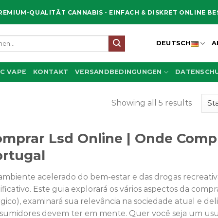
REMIUM-QUALITÄT CANNABIS - EINFACH & DISKRET ONLINE B
en
DEUTSCH
A
C VAPE
KONTAKT
VERSANDBEDINGUNGEN
DATENSCHU
Showing all 5 results
mprar Lsd Online | Onde Compr
rtugal
ambiente acelerado do bem-estar e das drogas recreativ
ificativo. Este guia explorará os vários aspectos da comp
érgico), examinará sua relevância na sociedade atual e de
sumidores devem ter em mente. Quer você seja um usu