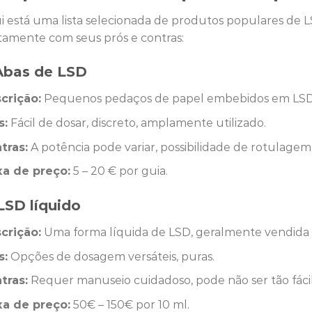
i está uma lista selecionada de produtos populares de L
tamente com seus prós e contras:
 Abas de LSD
crição:
Pequenos pedaços de papel embebidos em LSD
s:
Fácil de dosar, discreto, amplamente utilizado.
tras:
A potência pode variar, possibilidade de rotulagem 
xa de preço:
5 – 20 € por guia.
 LSD líquido
crição:
Uma forma líquida de LSD, geralmente vendida 
s:
Opções de dosagem versáteis, puras.
tras:
Requer manuseio cuidadoso, pode não ser tão fácil
xa de preço:
50€ – 150€ por 10 ml.