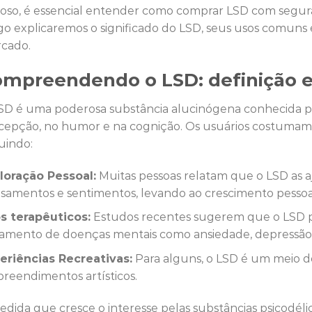
ioso, é essencial entender como comprar LSD com segura
igo explicaremos o significado do LSD, seus usos comuns 
cado.
mpreendendo o LSD: definição e 
SD é uma poderosa substância alucinógena conhecida po
cepção, no humor e na cognição. Os usuários costumam p
luindo:
loração Pessoal:
Muitas pessoas relatam que o LSD as 
samentos e sentimentos, levando ao crescimento pessoa
s terapêuticos:
Estudos recentes sugerem que o LSD po
tamento de doenças mentais como ansiedade, depressão
eriências Recreativas:
Para alguns, o LSD é um meio de
reendimentos artísticos.
edida que cresce o interesse pelas substâncias psicodé