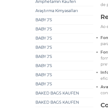
Amphetamin Kaufen​
de 
Araştırma Kimyasalları
Re
BABY J'S
Ao 
BABY J'S
Fon
BABY J'S
par
BABY J'S
For
BABY J'S
for
pre
BABY J'S
Inf
BABY J'S
efi
BABY J'S
Ava
con
BAKED BAGS KAUFEN
BAKED BAGS KAUFEN
Co