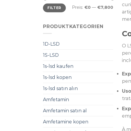
cur
Min.
Max.
Preis:
€0
—
€7,800
FILTER
Preis
Preis
art
mer
PRODUKTKATEGORIEN
Co
1D-LSD
O L
per
1S-LSD
inc
1s-lsd kaufen
Exp
1s-lsd kopen
pen
1s-lsd satın alın
Uso
tra
Amfetamin
Exp
Amfetamin satın al
emp
Amfetamine kopen
À m