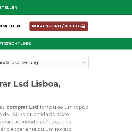
ESTELLEN
NMELDEN
WARENKORB /
€
0.00
TZRICHTLINIE
ar Lsd Lisboa,
as,
comprar Lsd
tornou-se um tópico
ra de LSD (dietilamida do ácido
lineará as considerações que os
ário experiente ou um novato