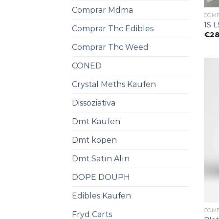
Comprar Mdma
COM
1S L
Comprar Thc Edibles
€
28
Comprar Thc Weed
CONED
Crystal Meths Kaufen​
Dissoziativa
Dmt Kaufen​
Dmt kopen
Dmt Satın Alın
DOPE DOUPH
Edibles Kaufen
COM
Fryd Carts