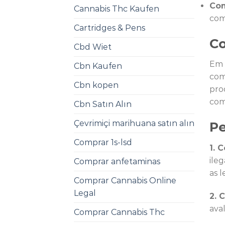
Com
Cannabis Thc Kaufen
com
Cartridges & Pens
C
Cbd Wiet
Em 
Cbn Kaufen
com
Cbn kopen
pro
com
Cbn Satın Alın
Çevrimiçi marihuana satın alın
Pe
Comprar 1s-lsd
1. 
ile
Comprar anfetaminas
as l
Comprar Cannabis Online
Legal
2. 
ava
Comprar Cannabis Thc