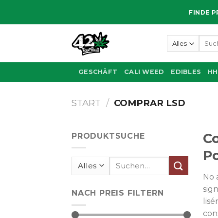
Zum
FINDE P
Inhalt
springen
Such
nach:
GESCHÄFT
CALI WEED
EDIBLES
HH
START
/
COMPRAR LSD
Co
PRODUKTSUCHE
Po
Suchen
nach:
No 
sign
NACH PREIS FILTERN
lis
con