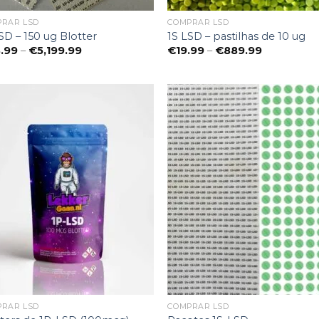
PRAR LSD
COMPRAR LSD
SD – 150 ug Blotter
1S LSD – pastilhas de 10 ug
Preisspanne:
Preisspann
.99
–
€
5,199.99
€
19.99
–
€
889.99
€28.99
€19.99
bis
bis
€5,199.99
€889.99
PRAR LSD
COMPRAR LSD