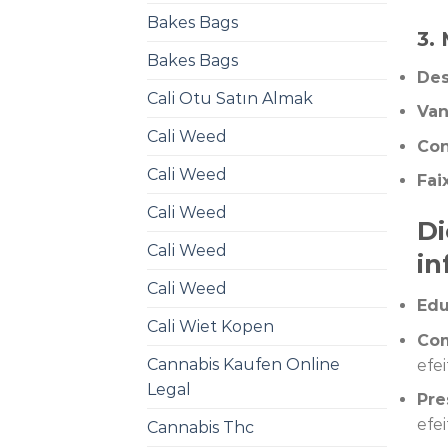
Bakes Bags
3.
Bakes Bags
Des
Cali Otu Satın Almak
Van
Cali Weed
Con
Cali Weed
Fai
Cali Weed
Di
Cali Weed
i
Cali Weed
Edu
Cali Wiet Kopen
Com
Cannabis Kaufen Online
efei
Legal
Pre
efe
Cannabis Thc