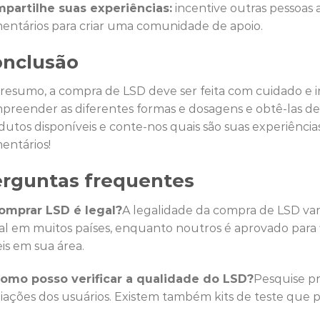
partilhe suas experiências:
incentive outras pessoas 
entários para criar uma comunidade de apoio.
onclusão
resumo, a compra de LSD deve ser feita com cuidado e 
preender as diferentes formas e dosagens e obtê-las de 
dutos disponíveis e conte-nos quais são suas experiência
entários!
rguntas frequentes
Comprar LSD é legal?
A legalidade da compra de LSD var
gal em muitos países, enquanto noutros é aprovado para f
eis em sua área.
Como posso verificar a qualidade do LSD?
Pesquise pro
liações dos usuários. Existem também kits de teste que