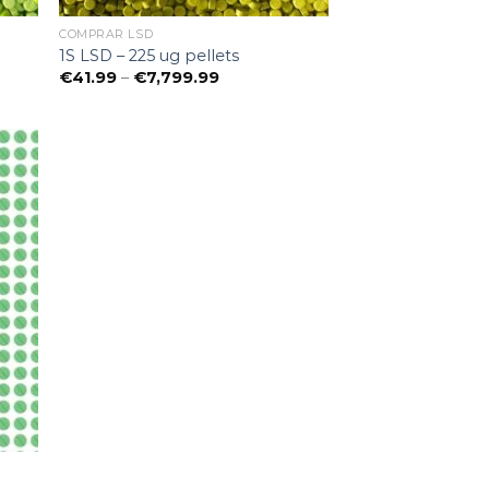
COMPRAR LSD
1S LSD – 225 ug pellets
e:
Preisspanne:
€
41.99
–
€
7,799.99
€41.99
bis
€7,799.99