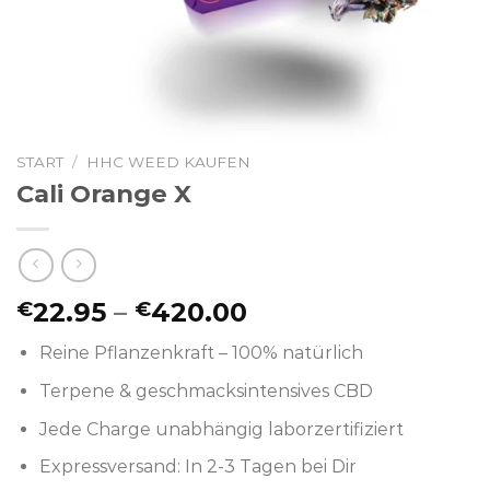
START
/
HHC WEED KAUFEN
Cali Orange X
Preisspanne:
22.95
–
420.00
€
€
€22.95
Reine Pflanzenkraft – 100% natürlich
bis
€420.00
Terpene & geschmacksintensives CBD
Jede Charge unabhängig laborzertifiziert
Expressversand: In 2-3 Tagen bei Dir