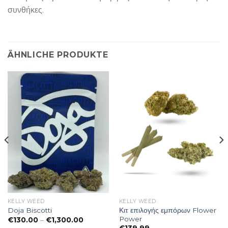
συνθήκες.
ÄHNLICHE PRODUKTE
KELLY WEED
KELLY WEED
Κιτ επιλογής εμπόρων Flower
Doja Biscotti
Power
nne:
Preisspanne:
€
130.00
–
€
1,300.00
€130.00
€
139.99