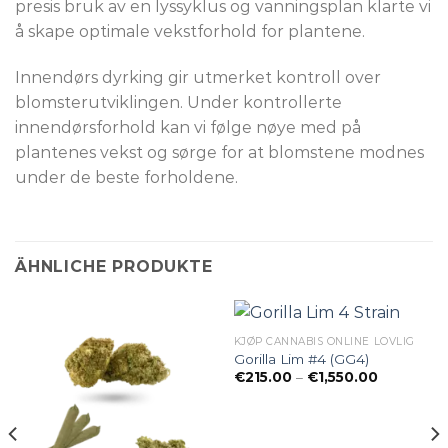
presis bruk av en lyssyklus og vanningsplan klarte vi
å skape optimale vekstforhold for plantene.
Innendørs dyrking gir utmerket kontroll over
blomsterutviklingen. Under kontrollerte
innendørsforhold kan vi følge nøye med på
plantenes vekst og sørge for at blomstene modnes
under de beste forholdene.
ÄHNLICHE PRODUKTE
KJØP CANNABIS ONLINE LOVLIG
Gorilla Lim #4 (GG4)
Preisspan
€
215.00
–
€
1,550.00
€215.00
bis
€1,550.00