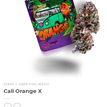
START
/
KJØP HHC WEED
Cali Orange X