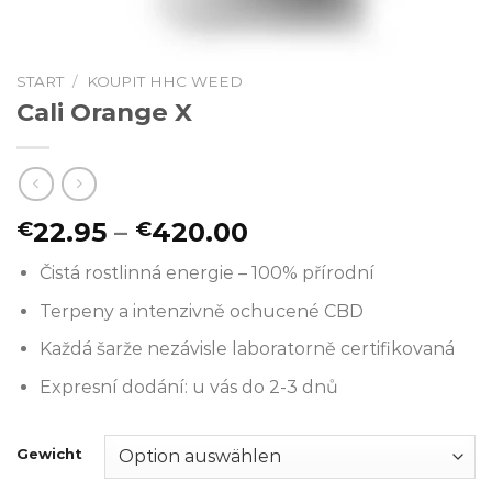
START
/
KOUPIT HHC WEED
Cali Orange X
Preisspanne:
22.95
–
420.00
€
€
€22.95
Čistá rostlinná energie – 100% přírodní
bis
€420.00
Terpeny a intenzivně ochucené CBD
Každá šarže nezávisle laboratorně certifikovaná
Expresní dodání: u vás do 2-3 dnů
Gewicht