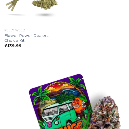
KELLY WEED
Flower Power Dealers
Choice Kit
nne:
€
139.99
0