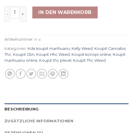
Cali Orange X Menge
IN DEN WARENKORB
Artikelnummer:
n. v.
Kategorien:
Kde koupit marihuanu
,
Kelly Weed
,
Koupit Cannabis
Thc
,
Koupit Cbn
,
Koupit Hhc Weed
,
Koupit konopí online
,
Koupit
marihuanu online
,
Koupit thc plevel
,
Koupit Thc Weed
BESCHREIBUNG
ZUSÄTZLICHE INFORMATIONEN
REZENSIONEN (0)