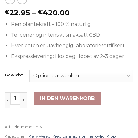
Preisspanne:
22.95
–
420.00
€
€
€22.95
Ren plantekraft – 100 % naturlig
bis
€420.00
Terpener og intensivt smaksatt CBD
Hver batch er uavhengig laboratoriesertifisert
Ekspresslevering: Hos deg i løpet av 2-3 dager
Gewicht
Cali Orange X Menge
IN DEN WARENKORB
Artikelnummer:
n. v.
Kategorien:
Kelly Weed
,
Kjøp cannabis online lovlig
,
Kjøp