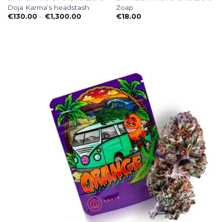
Doja Karma’s headstash
Zoap
anne:
Preisspanne:
€
130.00
–
€
1,300.00
€
18.00
0
€130.00
bis
00
€1,300.00