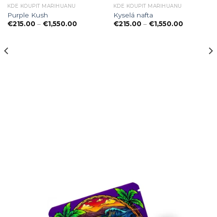
KDE KOUPIT MARIHUANU
KDE KOUPIT MARIHUANU
Purple Kush
Kyselá nafta
Preisspanne:
Preisspan
€
215.00
–
€
1,550.00
€
215.00
–
€
1,550.00
€215.00
€215.00
bis
bis
€1,550.00
€1,550.00
ne: