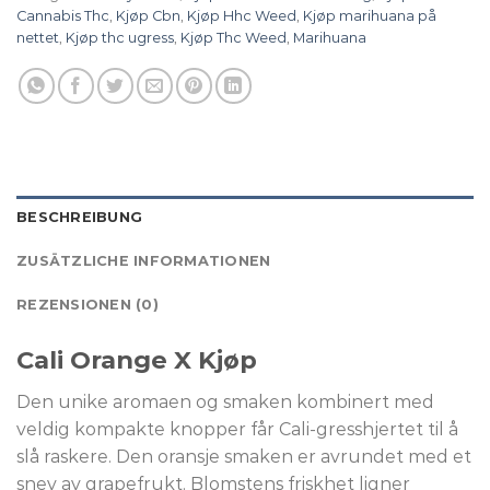
Cannabis Thc
,
Kjøp Cbn
,
Kjøp Hhc Weed
,
Kjøp marihuana på
nettet
,
Kjøp thc ugress
,
Kjøp Thc Weed
,
Marihuana
BESCHREIBUNG
ZUSÄTZLICHE INFORMATIONEN
REZENSIONEN (0)
Cali Orange X Kjøp
Den unike aromaen og smaken kombinert med
veldig kompakte knopper får Cali-gresshjertet til å
slå raskere. Den oransje smaken er avrundet med et
snev av grapefrukt. Blomstens friskhet ligner