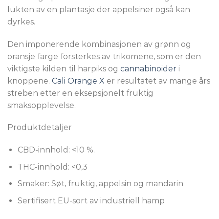
lukten av en plantasje der appelsiner også kan
dyrkes.
Den imponerende kombinasjonen av grønn og
oransje farge forsterkes av trikomene, som er den
viktigste kilden til harpiks og
cannabinoider
i
knoppene.
Cali Orange X
er resultatet av mange års
streben etter en eksepsjonelt fruktig
smaksopplevelse.
Produktdetaljer
CBD-innhold: <10 %.
THC-innhold: <0,3
Smaker: Søt, fruktig, appelsin og mandarin
Sertifisert EU-sort av industriell hamp