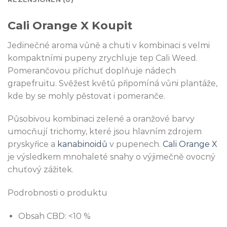
Cali Orange X Koupit
Jedinečné aroma vůně a chuti v kombinaci s velmi
kompaktními pupeny zrychluje tep Cali Weed.
Pomerančovou příchuť doplňuje nádech
grapefruitu. Svěžest květů připomíná vůni plantáže,
kde by se mohly pěstovat i pomeranče.
Působivou kombinaci zelené a oranžové barvy
umocňují trichomy, které jsou hlavním zdrojem
pryskyřice a
kanabinoidů
v pupenech.
Cali Orange X
je výsledkem mnohaleté snahy o výjimečně ovocný
chuťový zážitek.
Podrobnosti o produktu
Obsah CBD: <10 %