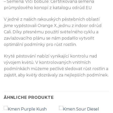
– Semena: Vlčí bobule: Certifikovaná semena
průmyslového konopí z katalogu odrůd EU
V jedné z našich rakouských pěstebních oblastí
jsme vypěstovali Orange X, jednu z indoor odrůd
Cali. Díky přesnému použití světelného cyklu a
zavlažovacího plánu se nám podařilo vytvořit
optimální podmínky pro růst rostlin.
Kryté pěstování nabízí vynikající kontrolu nad
vývojem květů. V kontrolovaných vnitřních
podmínkách můžeme pečlivě sledovat růst rostlin a
zajistit, aby květy dozrávaly za nejlepších podmínek.
ÄHNLICHE PRODUKTE