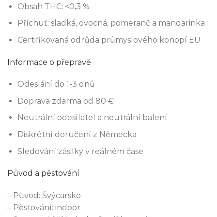
Obsah THC: <0,3 %
Příchuť: sladká, ovocná, pomeranč a mandarinka
Certifikovaná odrůda průmyslového konopí EU
Informace o přepravě
Odeslání do 1-3 dnů
Doprava zdarma od 80 €
Neutrální odesílatel a neutrální balení
Diskrétní doručení z Německa
Sledování zásilky v reálném čase
Původ a pěstování
– Původ: Švýcarsko
– Pěstování: indoor