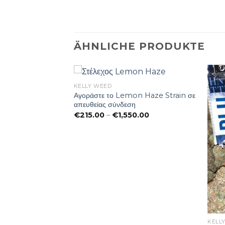
ÄHNLICHE PRODUKTE
KELLY WEED
Αγοράστε το Lemon Haze Strain σε
απευθείας σύνδεση
Preisspanne:
€
215.00
–
€
1,550.00
€215.00
bis
€1,550.00
KELL