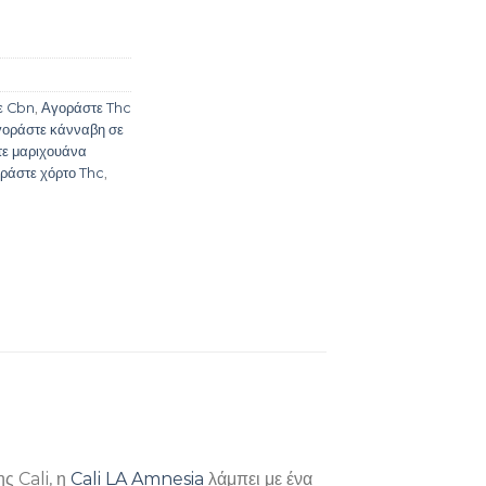
ε Cbn
,
Αγοράστε Thc
οράστε κάνναβη σε
ε μαριχουάνα
ράστε χόρτο Thc
,
ς Cali, η
Cali LA Amnesia
λάμπει με ένα