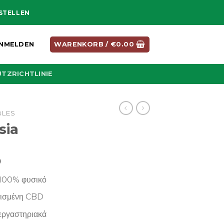
ESTELLEN
NMELDEN
WARENKORB /
€
0.00
TZRICHTLINIE
BLES
sia
Preisspanne:
0
€22.95
 100% φυσικό
bis
€420.00
τισμένη CBD
εργαστηριακά