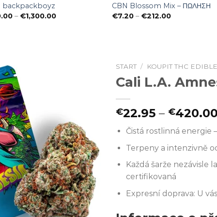
i backpackboyz
CBN Blossom Mix – ΠΩΛΗΣΗ
Preisspanne:
Preisspanne:
0.00
–
€
1,300.00
€
7.20
–
€
212.00
€130.00
€7.20
bis
bis
€1,300.00
€212.00
START
/
KOUPIT THC EDIBL
Cali L.A. Amne
22.95
–
420.0
€
€
Čistá rostlinná energie 
Terpeny a intenzivně 
Každá šarže nezávisle l
certifikovaná
Expresní doprava: U vá