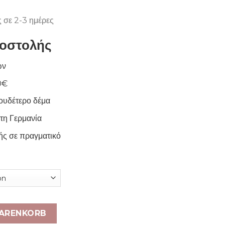
ς σε 2-3 ημέρες
οστολής
ών
0€
ουδέτερο δέμα
τη Γερμανία
ς σε πραγματικό
WARENKORB