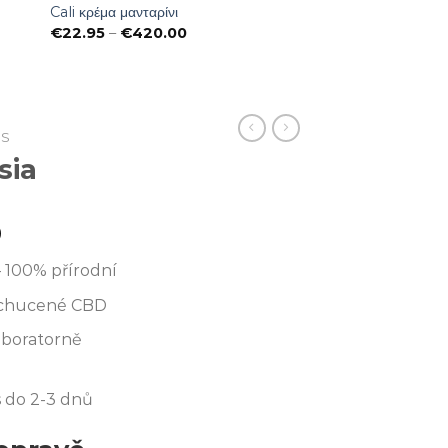
Cali κρέμα μανταρίνι
Preisspanne:
€
22.95
–
€
420.00
€22.95
bis
€420.00
ES
sia
Preisspanne:
0
€22.95
– 100% přírodní
bis
€420.00
ochucené CBD
aboratorně
s do 2-3 dnů