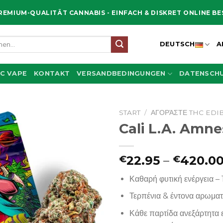
REMIUM-QUALITÄT CANNABIS - EINFACH & DISKRET ONLINE B
e
DEUTSCH
A
C VAPE
KONTAKT
VERSANDBEDINGUNGEN
DATENSCHU
START
/
ΑΓΟΡΆΣΤΕ THC EDI
Cali L.A. Amne
22.95
–
420.0
€
€
Καθαρή φυτική ενέργεια –
Τερπένια & έντονα αρωμα
Κάθε παρτίδα ανεξάρτητα 