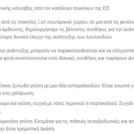
νικής κάνναβης από τον κατάλογο ποικιλιών της ΕΕ
πό τις ποικιλίες Cali εσωτερικού χώρου, σε μια από τις φυτείε
 άρδευσης, δημιουργήσαμε τις βέλτιστες συνθήκες για την ανάπ
ύτερο δυνατό έλεγχο της ανάπτυξης των λουλουδιών.
ετροι ανάπτυξης μπορούν να παρακολουθούνται και να ελέγχοντ
 τα φυτά αναπτύσσονται υπό ιδανικές συνθήκες και παράγουν ά
έσκια, ξυλώδη γεύση με μια ιδέα εσπεριδοειδών. Είναι γνωστό γι
ει στη χαλάρωση.
μα και γεύση, συχνά με νότες λεμονιού ή πορτοκαλιού. Συχνά σ
.
εμονάτη γεύση. Εκτιμάται για τις πιθανές αντιοξειδωτικές και αν
χει ήπια ηρεμιστική δράση.