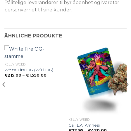
Pålitelige leverandører tilbyr åpenhet og ivaretar
personvernet til sine kunder.
ÄHNLICHE PRODUKTE
KELLY WEED
nne:
White Fire OG (WiFi OG)
Preisspanne:
€
215.00
–
€
1,550.00
€215.00
0
bis
€1,550.00
KELLY WEED
Cali L.A. Amnesi
Preisspanne
€
22.95
–
€
420.00