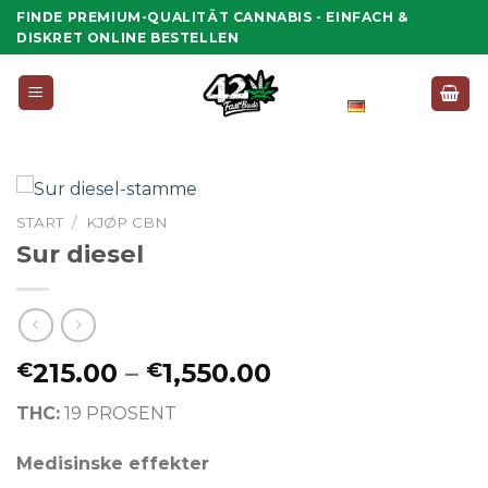
Zum
FINDE PREMIUM-QUALITÄT CANNABIS - EINFACH &
Inhalt
DISKRET ONLINE BESTELLEN
springen
Deutsch
START
/
KJØP CBN
Sur diesel
Preisspanne:
215.00
–
1,550.00
€
€
€215.00
THC:
19 PROSENT
bis
€1,550.00
Medisinske effekter