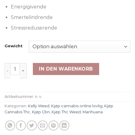
Energigivende
Smertelindrende
Stressreduserende
Gewicht
Sur diesel Menge
IN DEN WARENKORB
Artikelnummer:
n. v.
Kategorien:
Kelly Weed
,
Kjøp cannabis online lovlig
,
Kjøp
Cannabis Thc
,
Kjøp Cbn
,
Kjøp Thc Weed
,
Marihuana