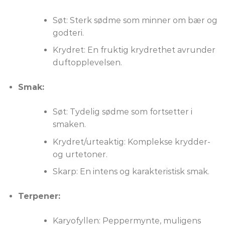
Søt: Sterk sødme som minner om bær og
godteri.
Krydret: En fruktig krydrethet avrunder
duftopplevelsen.
Smak:
Søt: Tydelig sødme som fortsetter i
smaken.
Krydret/urteaktig: Komplekse krydder-
og urtetoner.
Skarp: En intens og karakteristisk smak.
Terpener:
Karyofyllen: Peppermynte, muligens