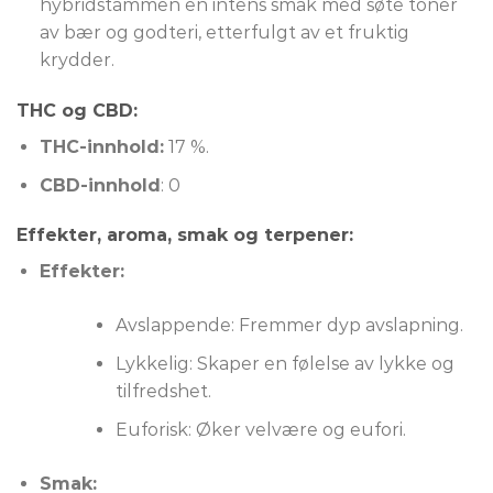
hybridstammen en intens smak med søte toner
av bær og godteri, etterfulgt av et fruktig
krydder.
THC og CBD:
THC-innhold:
17 %.
CBD-innhold
: 0
Effekter, aroma, smak og terpener:
Effekter:
Avslappende: Fremmer dyp avslapning.
Lykkelig: Skaper en følelse av lykke og
tilfredshet.
Euforisk: Øker velvære og eufori.
Smak: