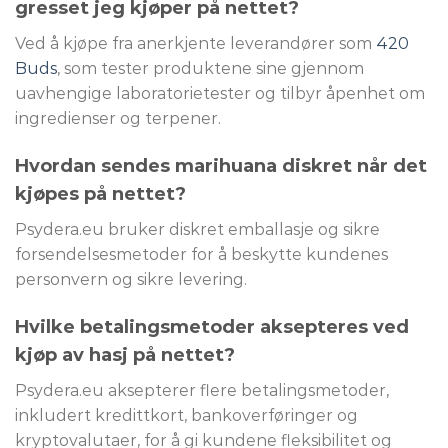
gresset jeg kjøper på nettet?
Ved å kjøpe fra anerkjente leverandører som
420
Buds
, som tester produktene sine gjennom
uavhengige laboratorietester og tilbyr åpenhet om
ingredienser og terpener.
Hvordan sendes marihuana diskret når det
kjøpes på nettet?
Psydera.eu bruker diskret emballasje og sikre
forsendelsesmetoder for å beskytte kundenes
personvern og sikre levering.
Hvilke betalingsmetoder aksepteres ved
kjøp av hasj på nettet?
Psydera.eu aksepterer flere betalingsmetoder,
inkludert kredittkort, bankoverføringer og
kryptovalutaer, for å gi kundene fleksibilitet og