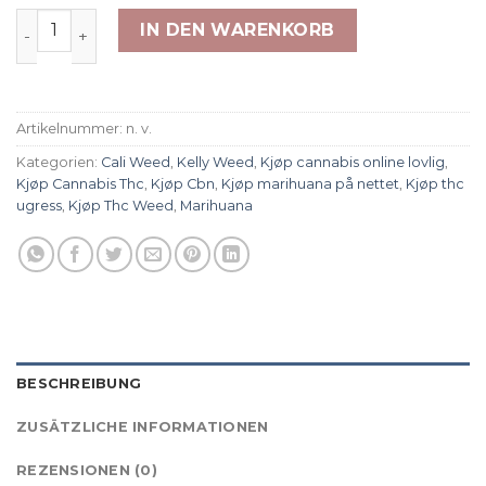
Platinum Girl Scout Cookies Menge
IN DEN WARENKORB
Artikelnummer:
n. v.
Kategorien:
Cali Weed
,
Kelly Weed
,
Kjøp cannabis online lovlig
,
Kjøp Cannabis Thc
,
Kjøp Cbn
,
Kjøp marihuana på nettet
,
Kjøp thc
ugress
,
Kjøp Thc Weed
,
Marihuana
BESCHREIBUNG
ZUSÄTZLICHE INFORMATIONEN
REZENSIONEN (0)