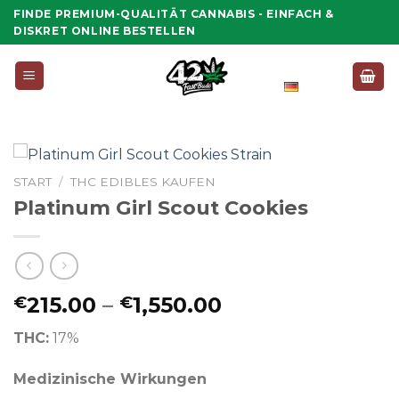
Zum
FINDE PREMIUM-QUALITÄT CANNABIS - EINFACH &
Inhalt
DISKRET ONLINE BESTELLEN
springen
Deutsch
START
/
THC EDIBLES KAUFEN
Platinum Girl Scout Cookies
Preisspanne:
215.00
–
1,550.00
€
€
€215.00
THC:
17%
bis
€1,550.00
Medizinische Wirkungen