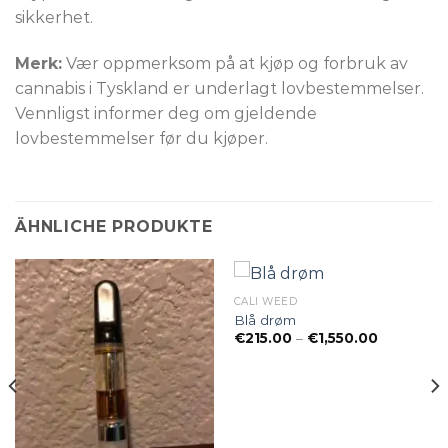
sikkerhet.
Merk:
Vær oppmerksom på at kjøp og forbruk av
cannabis i Tyskland er underlagt lovbestemmelser.
Vennligst informer deg om gjeldende
lovbestemmelser før du kjøper.
ÄHNLICHE PRODUKTE
CALI WEED
Blå drøm
Preisspan
€
215.00
–
€
1,550.00
€215.00
bis
€1,550.00