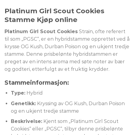
Platinum Girl Scout Cookies
Stamme Kjøp online
Platinum Girl Scout Cookies
Strain, ofte referert
til som „PGSC“, er en hybridstamme opprettet ved å
krysse OG Kush, Durban Poison og en ukjent tredje
stamme. Denne prisbelønte hybridstammen er
preget av en intens aroma med søte noter av bær
og godteri, etterfulgt av et fruktig krydder.
Stammeinformasjon:
Type:
Hybrid
Genetikk:
Kryssing av OG Kush, Durban Poison
og en ukjent tredje stamme
Beskrivelse:
Kjent som „Platinum Girl Scout
Cookies“ eller „PGSC“, tilbyr denne prisbelønte