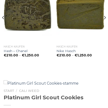
HASCH KAUFEN
HASCH KAUFEN
Hash – Chanel
Nike Hasch
Preisspanne:
Preisspan
€
210.00
–
€
1,250.00
€
210.00
–
€
1,250.00
€210.00
€210.00
ne:
bis
bis
€1,250.00
€1,250.00
START
/
CALI WEED
Platinum Girl Scout Cookies