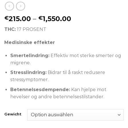
Preisspanne:
215.00
–
1,550.00
€
€
€215.00
THC:
17 PROSENT
bis
€1,550.00
Medisinske effekter
Smertelindring:
Effektiv mot sterke smerter og
migrene.
Stresslindring:
Bidrar til å raskt redusere
stressymptomer.
Betennelsesdempende:
Kan hjelpe mot
hevelser og andre betennelsestilstander.
Gewicht