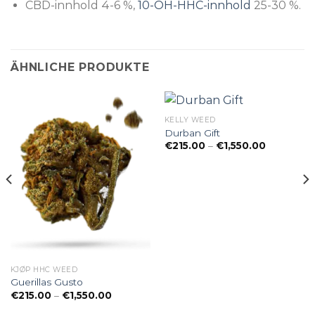
CBD-innhold 4-6 %,
10-OH-HHC-innhold
25-30 %.
ÄHNLICHE PRODUKTE
KELLY WEED
Durban Gift
Preisspan
€
215.00
–
€
1,550.00
€215.00
bis
€1,550.00
KJØP HHC WEED
Guerillas Gusto
ne:
Preisspanne:
€
215.00
–
€
1,550.00
€215.00
bis