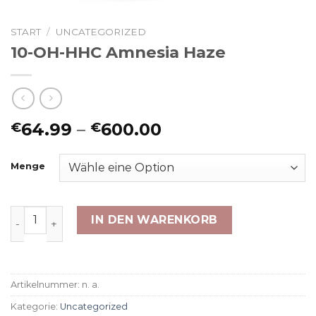
START
/
UNCATEGORIZED
10-OH-HHC Amnesia Haze
Preisspanne:
64.99
–
600.00
€
€
€64.99
bis
Menge
€600.00
10-OH-HHC Amnesia Haze Menge
IN DEN WARENKORB
Artikelnummer:
n. a.
Kategorie:
Uncategorized