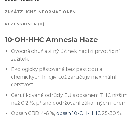
ZUSÄTZLICHE INFORMATIONEN
REZENSIONEN (0)
10-OH-HHC Amnesia Haze
Ovocná chuť a silný účinek nabízí prvotřídní
zážitek.
Ekologicky pěstovaná bez pesticidů a
chemických hnojiv, což zaručuje maximální
čerstvost.
Certifikované odrůdy EU s obsahem THC nižším
než 0,2 %, přísné dodržování zákonných norem.
Obsah CBD 4-6 %,
obsah 10-OH-HHC
25-30 %.