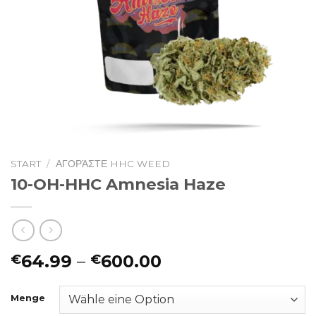
START
/
ΑΓΟΡΆΣΤΕ HHC WEED
10-OH-HHC Amnesia Haze
Preisspanne:
64.99
–
600.00
€
€
€64.99
bis
Menge
€600.00