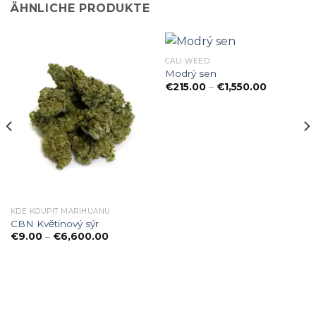
ÄHNLICHE PRODUKTE
CALI WEED
Modrý sen
Preisspan
€
215.00
–
€
1,550.00
€215.00
bis
€1,550.00
KDE KOUPIT MARIHUANU
CBN Květinový sýr
Preisspanne:
€
9.00
–
€
6,600.00
€9.00
nne:
bis
€6,600.00
0