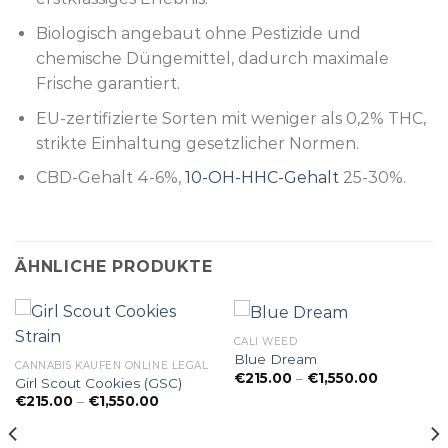
Biologisch angebaut ohne Pestizide und
chemische Düngemittel, dadurch maximale
Frische garantiert.
EU-zertifizierte Sorten mit weniger als 0,2% THC,
strikte Einhaltung gesetzlicher Normen.
CBD-Gehalt 4-6%,
10-OH-HHC-Gehalt
25-30%.
ÄHNLICHE PRODUKTE
CALI WEED
Blue Dream
CANNABIS KAUFEN ONLINE LEGAL
Preisspan
€
215.00
–
€
1,550.00
Girl Scout Cookies (GSC)
€215.00
Preisspanne:
€
215.00
–
€
1,550.00
bis
€215.00
€1,550.00
bis
€1,550.00