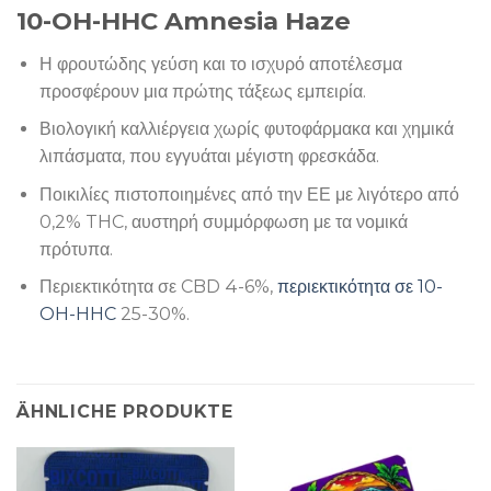
10-OH-HHC Amnesia Haze
Η φρουτώδης γεύση και το ισχυρό αποτέλεσμα
προσφέρουν μια πρώτης τάξεως εμπειρία.
Βιολογική καλλιέργεια χωρίς φυτοφάρμακα και χημικά
λιπάσματα, που εγγυάται μέγιστη φρεσκάδα.
Ποικιλίες πιστοποιημένες από την ΕΕ με λιγότερο από
0,2% THC, αυστηρή συμμόρφωση με τα νομικά
πρότυπα.
Περιεκτικότητα σε CBD 4-6%,
περιεκτικότητα σε 10-
OH-HHC
25-30%.
ÄHNLICHE PRODUKTE