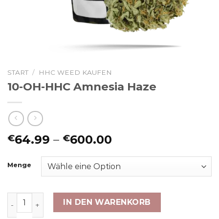
START
/
HHC WEED KAUFEN
10-OH-HHC Amnesia Haze
Preisspanne:
64.99
–
600.00
€
€
€64.99
bis
Menge
€600.00
10-OH-HHC Amnesia Haze Menge
IN DEN WARENKORB