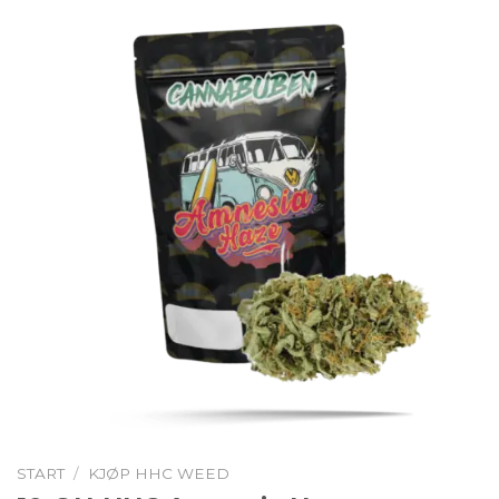
START
/
KJØP HHC WEED