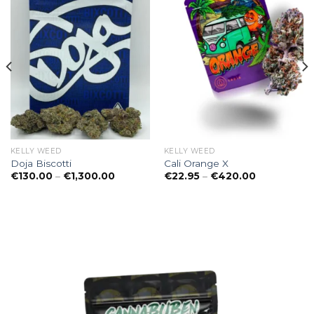
KELLY WEED
KELLY WEED
Doja Biscotti
Cali Orange X
anne:
Preisspanne:
Preisspanne
€
130.00
–
€
1,300.00
€
22.95
–
€
420.00
0
€130.00
€22.95
bis
bis
00
€1,300.00
€420.00