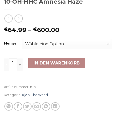
10-OH-HHC Amnesia Haze
Preisspanne:
64.99
–
600.00
€
€
€64.99
bis
Menge
€600.00
10-OH-HHC Amnesia Haze Menge
IN DEN WARENKORB
Artikelnummer:
n. a.
Kategorie:
Kjøp Hhc Weed