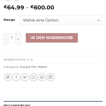
Preisspanne:
64.99
–
600.00
€
€
€64.99
bis
Menge
€600.00
10-OH-HHC Amnesia Haze Menge
IN DEN WARENKORB
Artikelnummer:
n. a.
Kategorie:
Koupit Hhc Weed
BESCHREIBUNG