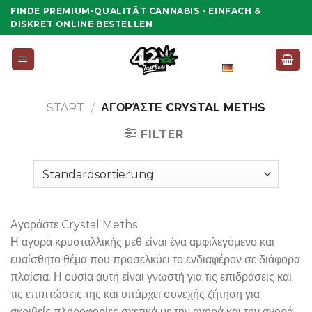
Zum
FINDE PREMIUM-QUALITÄT CANNABIS - EINFACH &
Inhalt
DISKRET ONLINE BESTELLEN
springen
Deutsch
START
/
ΑΓΟΡΆΣΤΕ CRYSTAL METHS
FILTER
Αγοράστε Crystal Meths
Η αγορά κρυσταλλικής μεθ είναι ένα αμφιλεγόμενο και
ευαίσθητο θέμα που προσελκύει το ενδιαφέρον σε διάφορα
πλαίσια. Η ουσία αυτή είναι γνωστή για τις επιδράσεις και
τις επιπτώσεις της και υπάρχει συνεχής ζήτηση για
ακριβείς πληροφορίες σχετικά με την αγορά και την αγορά