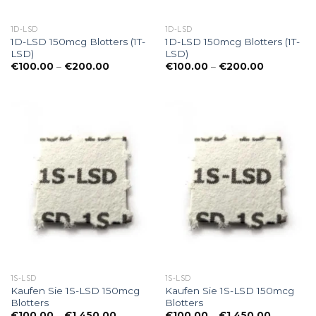
1D-LSD
1D-LSD
1D-LSD 150mcg Blotters (1T-
1D-LSD 150mcg Blotters (1T-
LSD)
LSD)
Preisspanne:
Preisspann
€
100.00
–
€
200.00
€
100.00
–
€
200.00
€100.00
€100.00
bis
bis
€200.00
€200.00
1S-LSD
1S-LSD
Kaufen Sie 1S-LSD 150mcg
Kaufen Sie 1S-LSD 150mcg
Blotters
Blotters
Preisspanne:
Preisspa
€
100.00
–
€
1,450.00
€
100.00
–
€
1,450.00