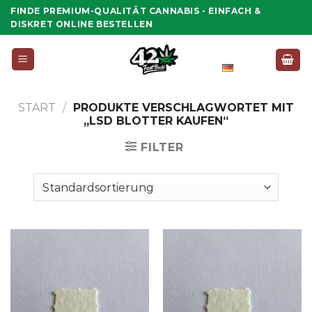
Zum
FINDE PREMIUM-QUALITÄT CANNABIS - EINFACH &
Inhalt
DISKRET ONLINE BESTELLEN
springen
Deutsch
START
/
PRODUKTE VERSCHLAGWORTET MIT
„LSD BLOTTER KAUFEN“
FILTER