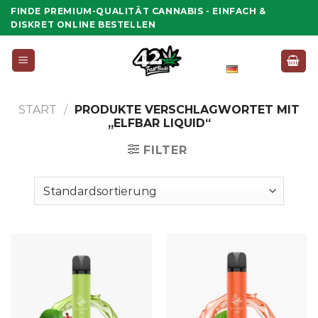
Zum
FINDE PREMIUM-QUALITÄT CANNABIS - EINFACH &
Inhalt
DISKRET ONLINE BESTELLEN
springen
Deutsch
START
/
PRODUKTE VERSCHLAGWORTET MIT
„ELFBAR LIQUID“
FILTER