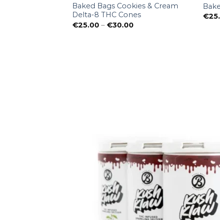
Baked Bags Cookies & Cream
ed Birthday Cake
Bake
Delta-8 THC Cones
Preisspanne:
0
€
25
€25.00
Preisspanne:
€
25.00
–
€
30.00
bis
€25.00
€30.00
bis
€30.00