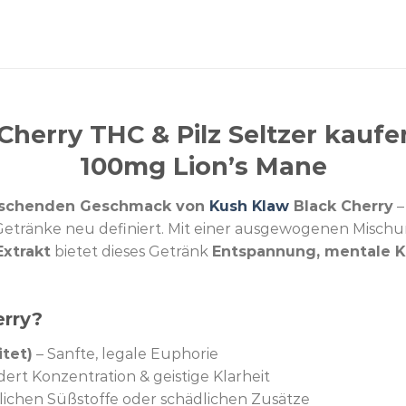
herry THC & Pilz Seltzer kaufe
100mg Lion’s Mane
rischenden Geschmack von
Kush Klaw
Black Cherry
–
-Getränke neu definiert. Mit einer ausgewogenen Misch
Extrakt
bietet dieses Getränk
Entspannung, mentale Kl
rry?
tet)
– Sanfte, legale Euphorie
dert Konzentration & geistige Klarheit
lichen Süßstoffe oder schädlichen Zusätze