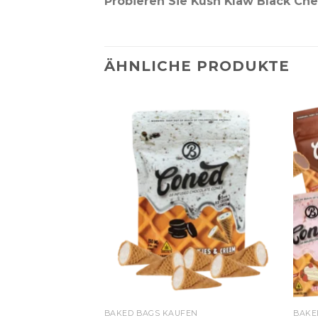
Probieren Sie Kush Klaw Black Ch
ÄHNLICHE PRODUKTE
EN
BAKED BAGS KAUFEN
BAKE