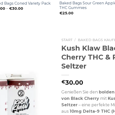
Baked Bags Sour Green Appl
d Bags Coned Variety Pack
THC Gummies
Preisspanne:
.00
–
€
30.00
€25.00
€
25.00
bis
€30.00
START
/
BAKED BAGS KAUF
Kush Klaw Bla
Cherry THC & P
Seltzer
30.00
€
Genießen Sie den
bolden
von Black Cherry
mit
Ku
Seltzer
– eine perfekte 
aus
10mg Delta-9 THC (