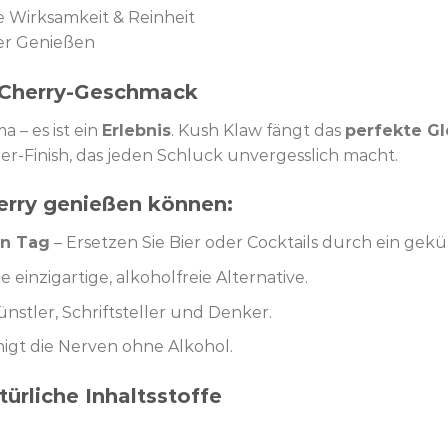
 Wirksamkeit & Reinheit
er Genießen
k Cherry-Geschmack
a – es ist ein
Erlebnis
. Kush Klaw fängt das
perfekte G
er-Finish, das jeden Schluck unvergesslich macht.
erry genießen können:
en Tag
– Ersetzen Sie Bier oder Cocktails durch ein gekü
e einzigartige, alkoholfreie Alternative.
ünstler, Schriftsteller und Denker.
igt die Nerven ohne Alkohol.
ürliche Inhaltsstoffe