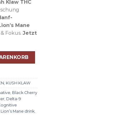
sh Klaw THC
Mischung
Hanf-
ion’s Mane
& Fokus.
Jetzt
C & Pilz Seltzer Menge
WARENKORB
EN
,
KUSH KLAW
native
,
Black Cherry
er
,
Delta-9
ognitive
,
Lion’s Mane drink
,