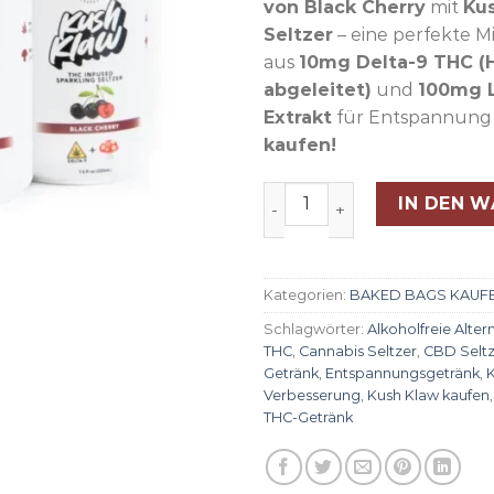
von Black Cherry
mit
Ku
Seltzer
– eine perfekte 
aus
10mg Delta-9 THC (
abgeleitet)
und
100mg L
Extrakt
für Entspannung 
kaufen!
Kush Klaw Black Cherry TH
IN DEN 
Kategorien:
BAKED BAGS KAUF
Schlagwörter:
Alkoholfreie Alter
THC
,
Cannabis Seltzer
,
CBD Seltz
Getränk
,
Entspannungsgetränk
,
K
Verbesserung
,
Kush Klaw kaufen
THC-Getränk