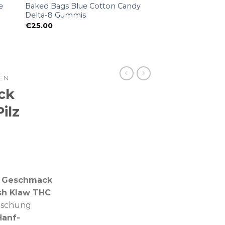
e
Baked Bags Blue Cotton Candy
Delta-8 Gummis
€
25.00
EN
ck
ilz
 Geschmack
sh Klaw THC
Mischung
Hanf-