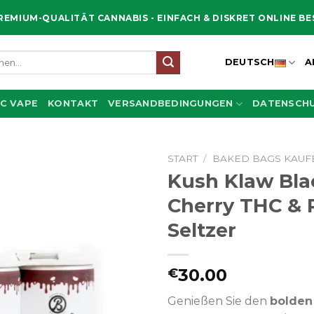
REMIUM-QUALITÄT CANNABIS - EINFACH & DISKRET ONLINE B
en
DEUTSCH
A
C VAPE
KONTAKT
VERSANDBEDINGUNGEN
DATENSCHU
START
/
BAKED BAGS KAUF
Kush Klaw Bla
Cherry THC & P
Seltzer
30.00
€
Genießen Sie den
bolden