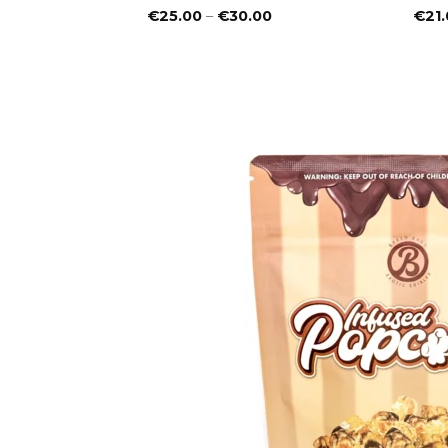
Preisspanne:
€
25.00
–
€
30.00
€
21
€25.00
bis
€30.00