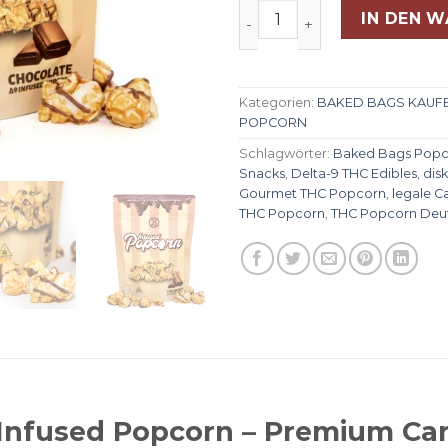
Baked Bags THC-Infused 
IN DEN 
Kategorien:
BAKED BAGS KAUF
POPCORN
Schlagwörter:
Baked Bags Popc
Snacks
,
Delta-9 THC Edibles
,
disk
Gourmet THC Popcorn
,
legale C
THC Popcorn
,
THC Popcorn Deut
Infused Popcorn – Premium Ca