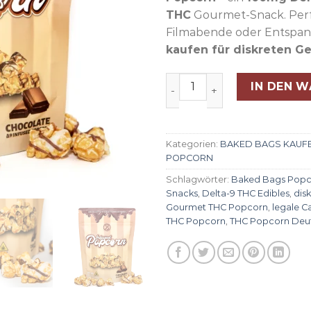
THC
Gourmet-Snack. Perf
Filmabende oder Entspa
kaufen für diskreten G
Baked Bags THC-Infused 
IN DEN 
Kategorien:
BAKED BAGS KAUF
POPCORN
Schlagwörter:
Baked Bags Popc
Snacks
,
Delta-9 THC Edibles
,
disk
Gourmet THC Popcorn
,
legale C
THC Popcorn
,
THC Popcorn Deut