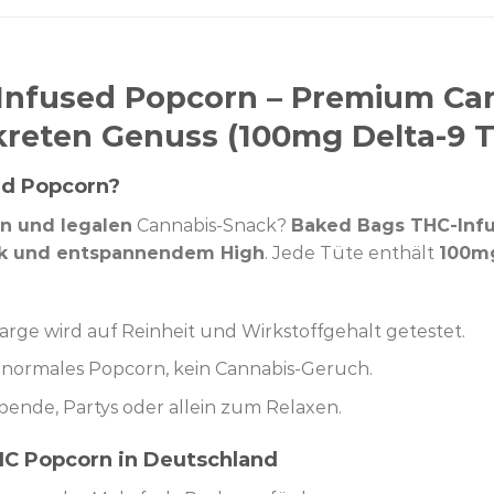
Infused Popcorn – Premium Ca
kreten Genuss (100mg Delta-9 
d Popcorn?
en und legalen
Cannabis-Snack?
Baked Bags THC-Inf
k und entspannendem High
. Jede Tüte enthält
100mg
arge wird auf Reinheit und Wirkstoffgehalt getestet.
normales Popcorn, kein Cannabis-Geruch.
bende, Partys oder allein zum Relaxen.
HC Popcorn in Deutschland