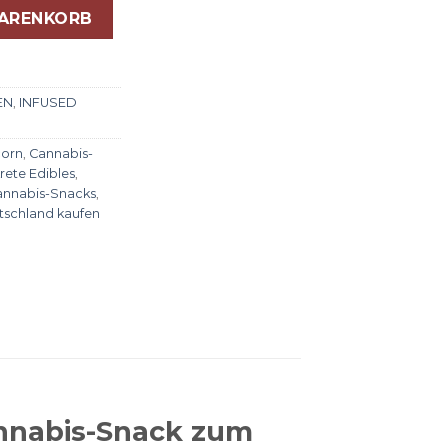
Popcorn Menge
WARENKORB
EN
,
INFUSED
orn
,
Cannabis-
rete Edibles
,
annabis-Snacks
,
schland kaufen
nnabis-Snack zum