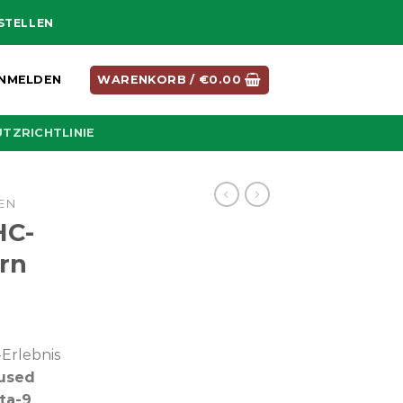
ESTELLEN
NMELDEN
WARENKORB /
€
0.00
TZRICHTLINIE
EN
HC-
rn
-Erlebnis
used
ta-9