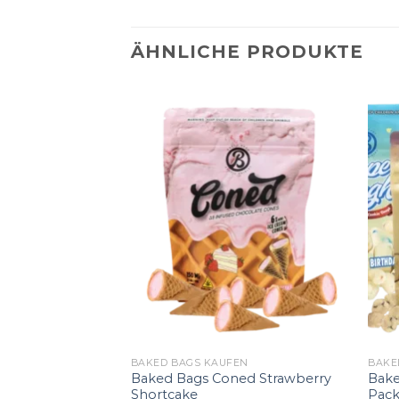
ÄHNLICHE PRODUKTE
EN
pe Dough –
m
Preisspanne:
0
€21.00
bis
€26.00
BAKED BAGS KAUFEN
BAKE
Baked Bags Coned Strawberry
Bake
Shortcake
Pac