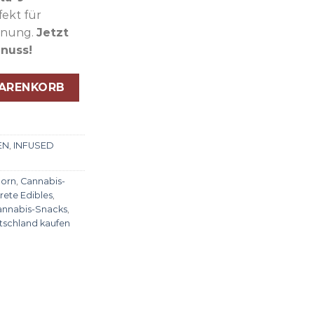
ekt für
nnung.
Jetzt
enuss!
Popcorn Menge
WARENKORB
EN
,
INFUSED
orn
,
Cannabis-
rete Edibles
,
annabis-Snacks
,
schland kaufen