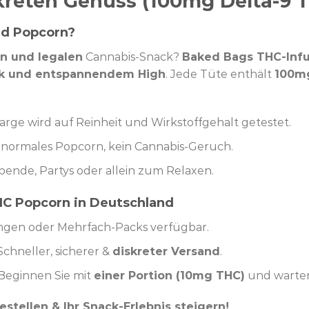
kreten Genuss (100mg Delta-9 
d Popcorn?
en und legalen
Cannabis-Snack?
Baked Bags THC-Inf
k und entspannendem High
. Jede Tüte enthält
100mg
arge wird auf Reinheit und Wirkstoffgehalt getestet.
normales Popcorn, kein Cannabis-Geruch.
bende, Partys oder allein zum Relaxen.
HC Popcorn in Deutschland
ngen oder Mehrfach-Packs verfügbar.
Schneller, sicherer &
diskreter Versand
.
Beginnen Sie mit
einer Portion (10mg THC)
und warten
stellen & Ihr Snack-Erlebnis steigern!