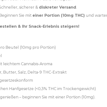
Schneller, sicherer &
diskreter Versand
.
Beginnen Sie mit
einer Portion (10mg THC)
und warten
stellen & Ihr Snack-Erlebnis steigern!
o Beutel (10mg pro Portion)
l
t leichtem Cannabis-Aroma
Butter, Salz, Delta-9 THC-Extrakt
 gesetzeskonform
chen Hanfgesetze (<0,3% THC im Trockengewicht)
nießen – beginnen Sie mit einer Portion (10mg).