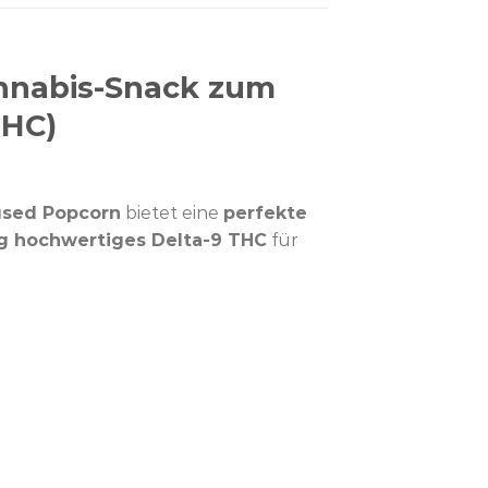
nnabis-Snack zum
THC)
used Popcorn
bietet eine
perfekte
 hochwertiges Delta-9 THC
für