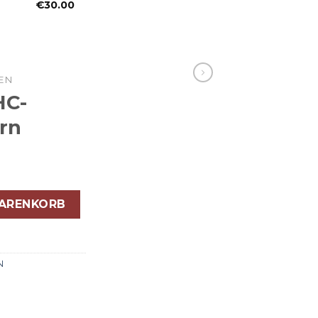
€
30.00
EN
HC-
rn
Popcorn Menge
WARENKORB
N