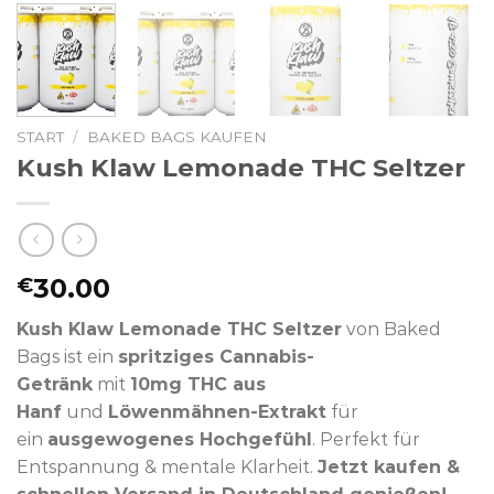
START
/
BAKED BAGS KAUFEN
Kush Klaw Lemonade THC Seltzer
30.00
€
Kush Klaw Lemonade THC Seltzer
von Baked
Bags ist ein
spritziges Cannabis-
Getränk
mit
10mg THC aus
Hanf
und
Löwenmähnen-Extrakt
für
ein
ausgewogenes Hochgefühl
. Perfekt für
Entspannung & mentale Klarheit.
Jetzt kaufen &