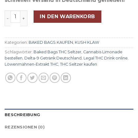
schnellen Versand in Deutschland genießen!
Kush Klaw Lemonade THC Seltzer Menge
IN DEN WARENKORB
Kategorien:
BAKED BAGS KAUFEN
,
KUSH KLAW
Schlagwörter:
Baked Bags THC Seltzer
,
Cannabis Limonade
bestellen
,
Delta-9 Getränk Deutschland
,
Legal THC Drink online
,
Löwenmähnen-Extrakt THC
,
THC Seltzer kaufen
BESCHREIBUNG
REZENSIONEN (0)