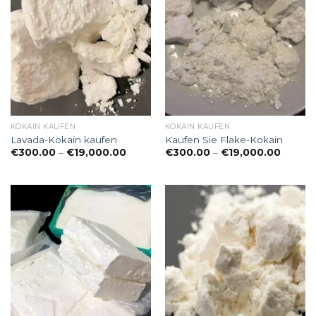
KOKAIN KAUFEN
KOKAIN KAUFEN
Lavada-Kokain kaufen
Kaufen Sie Flake-Kokain
Preisspanne:
Preiss
€
300.00
–
€
19,000.00
€
300.00
–
€
19,000.00
€300.00
€300.
bis
bis
€19,000.00
€19,00