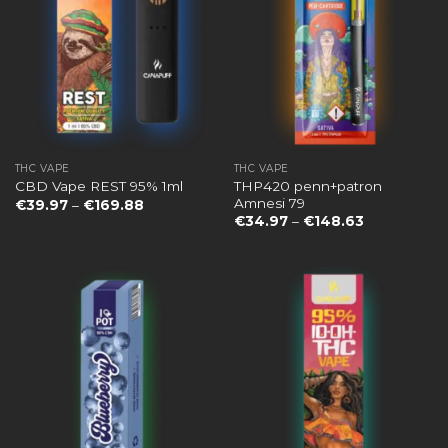
THC VAPE
THC VAPE
THP420 penn+patron
CBD Vape REST 95% 1ml
Amnesi 79
Preisspanne:
€
39.97
–
€
169.88
€39.97
Preisspanne
€
34.97
–
€
148.63
bis
€34.97
€169.88
bis
€148.63