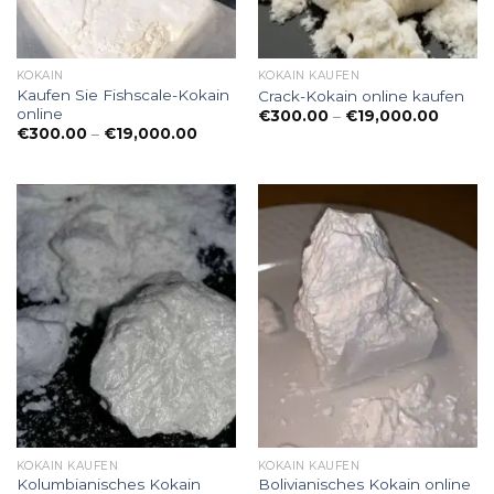
KOKAIN
KOKAIN KAUFEN
Kaufen Sie Fishscale-Kokain
Crack-Kokain online kaufen
online
Preiss
€
300.00
–
€
19,000.00
€300.
Preisspanne:
€
300.00
–
€
19,000.00
bis
€300.00
€19,00
bis
€19,000.00
KOKAIN KAUFEN
KOKAIN KAUFEN
Kolumbianisches Kokain
Bolivianisches Kokain online