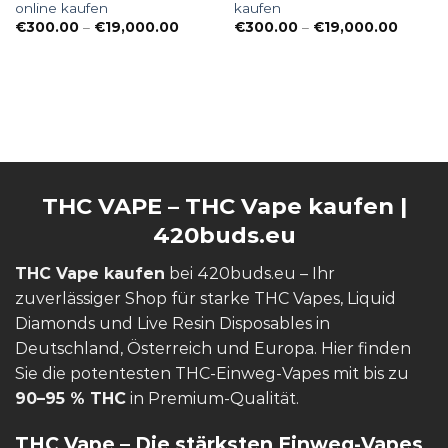
online kaufen
kaufen
Preisspanne:
Preiss
€
300.00
–
€
19,000.00
€
300.00
–
€
19,000.00
€300.00
€300.
bis
bis
€19,000.00
€19,00
THC VAPE
–
THC Vape kaufen |
420buds.eu
THC Vape kaufen
bei 420buds.eu – Ihr
zuverlässiger Shop für starke THC Vapes, Liquid
Diamonds und Live Resin Disposables in
Deutschland, Österreich und Europa. Hier finden
Sie die potentesten THC-Einweg-Vapes mit bis zu
90–95 % THC
in Premium-Qualität.
THC Vape – Die stärksten Einweg-Vapes