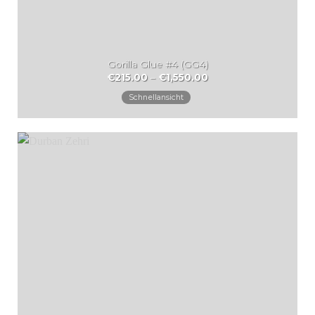
Gorilla Glue #4 (GG4)
Preisspanne:
€
215.00
–
€
1,550.00
€215.00
bis
Schnellansicht
€1,550.00