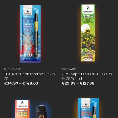
€212.38
€148.63
THC P VAPE
THC VAPE
THP420 Penn+patron Sjalusi
CBC Vape LIMONCELLO 79
79
% 79 % 1 ml
Preisspanne:
Preisspanne:
€
34.97
–
€
148.63
€
29.97
–
€
127.38
€34.97
€29.97
bis
bis
€148.63
€127.38