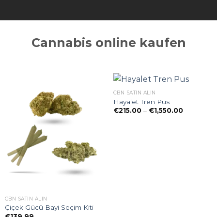
Cannabis online kaufen
CBN SATIN ALIN
Hayalet Tren Pus
Preisspan
€
215.00
–
€
1,550.00
€215.00
bis
€1,550.00
CBN SATIN ALIN
Çiçek Gücü Bayi Seçim Kiti
€
139.99