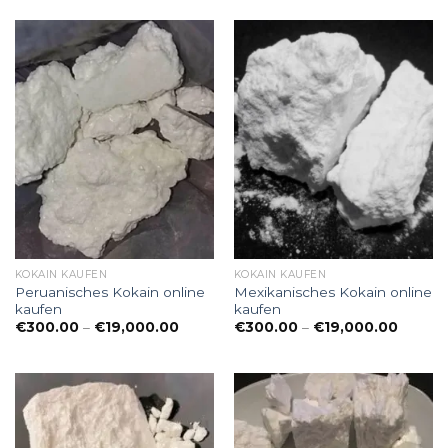
KOKAIN KAUFEN
KOKAIN KAUFEN
Peruanisches Kokain online
Mexikanisches Kokain online
kaufen
kaufen
Preisspanne:
Preiss
€
300.00
–
€
19,000.00
€
300.00
–
€
19,000.00
€300.00
€300.
bis
bis
€19,000.00
€19,00