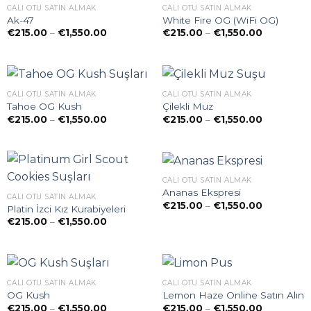
CALI OTU SATIN ALMAK
CALI OTU SATIN ALMAK
Ak-47
White Fire OG (WiFi OG)
Preisspanne:
Preisspan
€
215.00
–
€
1,550.00
€
215.00
–
€
1,550.00
€215.00
€215.00
bis
bis
€1,550.00
€1,550.00
CALI OTU SATIN ALMAK
CALI OTU SATIN ALMAK
Tahoe OG Kush
Çilekli Muz
Preisspanne:
Preisspan
€
215.00
–
€
1,550.00
€
215.00
–
€
1,550.00
€215.00
€215.00
bis
bis
€1,550.00
€1,550.00
CALI OTU SATIN ALMAK
Ananas Ekspresi
CALI OTU SATIN ALMAK
Preisspan
€
215.00
–
€
1,550.00
Platin İzci Kız Kurabiyeleri
€215.00
Preisspanne:
€
215.00
–
€
1,550.00
bis
€215.00
€1,550.00
bis
€1,550.00
CALI OTU SATIN ALMAK
CALI OTU SATIN ALMAK
OG Kush
Lemon Haze Online Satın Alın
Preisspanne:
Preisspan
€
215.00
–
€
1,550.00
€
215.00
–
€
1,550.00