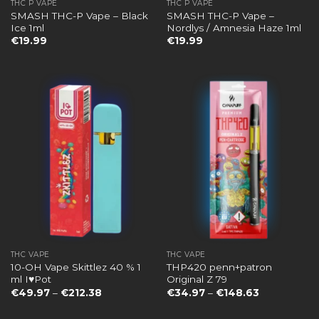
THC P VAPE
THC P VAPE
SMASH THC-P Vape – Black
SMASH THC-P Vape –
Ice 1ml
Nordlys / Amnesia Haze 1ml
€
19.99
€
19.99
THC VAPE
THC VAPE
10-OH Vape Skittlez 40 % 1
THP420 penn+patron
ml I♥Pot
Original Z 79
Preisspanne:
Preisspanne
€
49.97
–
€
212.38
€
34.97
–
€
148.63
€49.97
€34.97
bis
bis