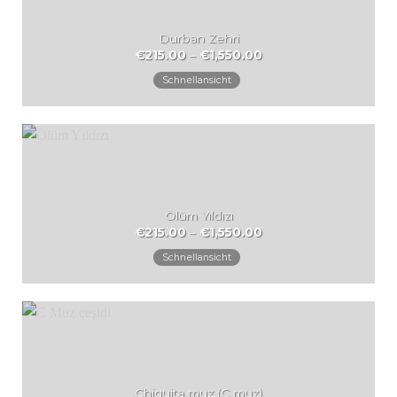
Durban Zehri
Preisspanne:
€
215.00
–
€
1,550.00
€215.00
bis
Schnellansicht
€1,550.00
Ölüm Yıldızı
Preisspanne:
€
215.00
–
€
1,550.00
€215.00
bis
Schnellansicht
€1,550.00
Chiquita muz (C muz)