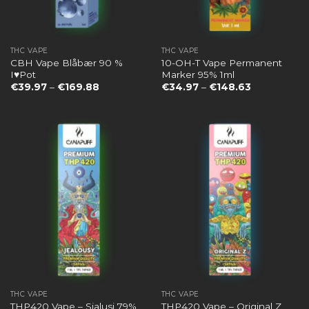
THC VAPE
THC VAPE
CBH Vape Blåbær 90 %
10-OH-T Vape Permanent
I♥Pot
Marker 95% 1ml
Preisspanne:
Preisspanne
€
39.97
–
€
169.88
€
34.97
–
€
148.63
€39.97
€34.97
bis
bis
€169.88
€148.63
THC VAPE
THC VAPE
THP420 Vape – Sjalusi 79%
THP420 Vape – Original Z