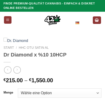
Zum
FINDE PREMIUM-QUALITÄT CANNABIS - EINFACH & DISKRET
ONLINE BESTELLEN
Inhalt
springen
Deutsch
START
/
HHC OTU SATIN AL
Dr Diamond x %10 10HCP
Preisspanne:
215.00
–
1,550.00
€
€
€215.00
bis
Menge
€1,550.00