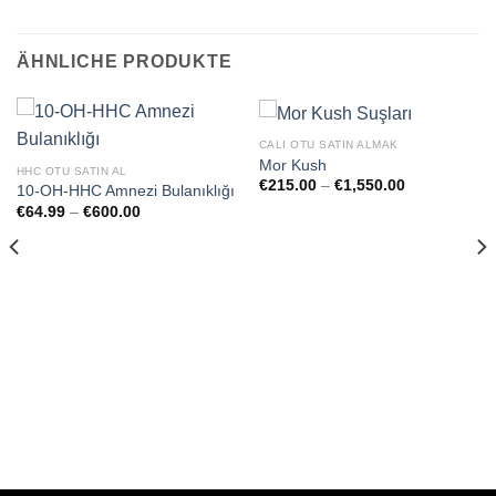
ÄHNLICHE PRODUKTE
CALI OTU SATIN ALMAK
Mor Kush
HHC OTU SATIN AL
e:
Preisspanne:
€
215.00
–
€
1,550.00
10-OH-HHC Amnezi Bulanıklığı
€215.00
Preisspanne:
€
64.99
–
€
600.00
bis
€64.99
€1,550.00
bis
€600.00