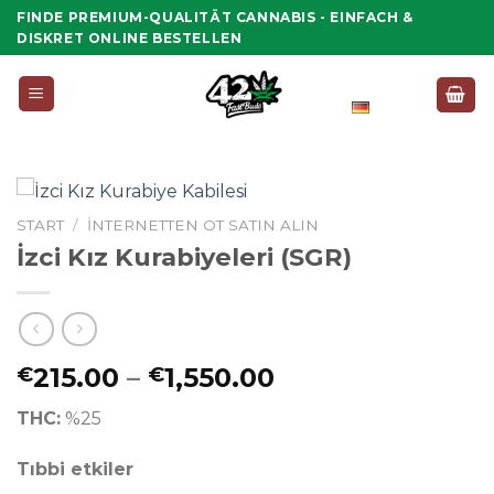
Zum
FINDE PREMIUM-QUALITÄT CANNABIS - EINFACH &
Inhalt
DISKRET ONLINE BESTELLEN
springen
Deutsch
START
/
İNTERNETTEN OT SATIN ALIN
İzci Kız Kurabiyeleri (SGR)
Preisspanne:
215.00
–
1,550.00
€
€
€215.00
THC:
%25
bis
€1,550.00
Tıbbi etkiler