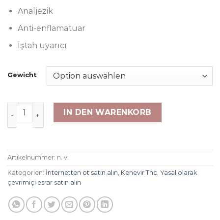
Analjezik
Anti-enflamatuar
İştah uyarıcı
Gewicht
İzci Kız Kurabiyeleri (SGR) Menge
IN DEN WARENKORB
Artikelnummer:
n. v.
Kategorien:
İnternetten ot satın alın
,
Kenevir Thc
,
Yasal olarak
çevrimiçi esrar satın alın