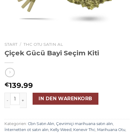
START
/
THC OTU SATIN AL
Çiçek Gücü Bayi Seçim Kiti
139.99
€
Çiçek Gücü Bayi Seçim Kiti Menge
IN DEN WARENKORB
Kategorien:
Cbn Satın Alın
,
Çevrimiçi marihuana satın alın
,
İnternetten ot satın alın
,
Kelly Weed
,
Kenevir Thc
,
Marihuana Otu
,