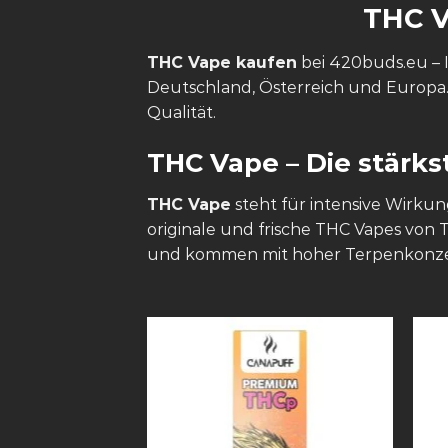
THC 
THC Vape kaufen
bei 420buds.eu – I
Deutschland, Österreich und Europa.
Qualität.
THC Vape – Die stärk
THC Vape
steht für intensive Wirku
originale und frische THC Vapes von
und kommen mit hoher Terpenkonzentr