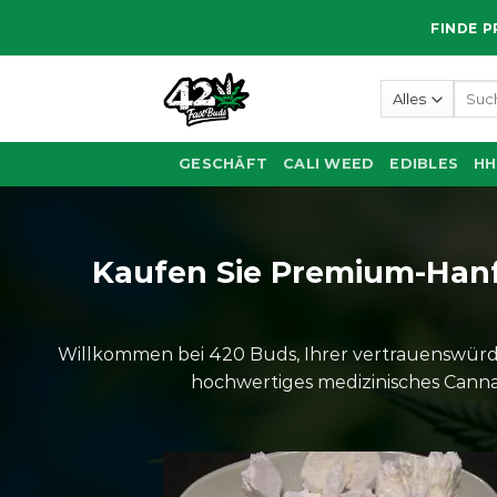
Zum
FINDE P
Inhalt
springen
Such
nach:
GESCHÄFT
CALI WEED
EDIBLES
HH
Kaufen Sie Premium-Hanf, 
Willkommen bei 420 Buds, Ihrer vertrauenswürdi
hochwertiges medizinisches Cannab