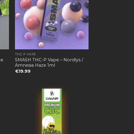
THC P VAPE
ce
SMASH THC-P Vape – Nordlys /
Amnesia Haze 1ml
€
19.99