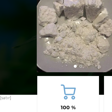
[satır]
100 %