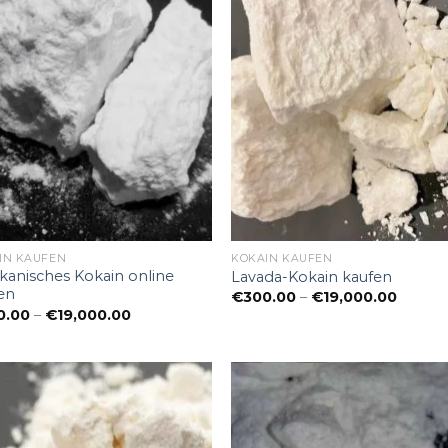
IN KAUFEN
KOKAIN KAUFEN
kanisches Kokain online
Lavada-Kokain kaufen
en
Preiss
€
300.00
–
€
19,000.00
€300.
Preisspanne:
0.00
–
€
19,000.00
bis
€300.00
€19,00
bis
€19,000.00