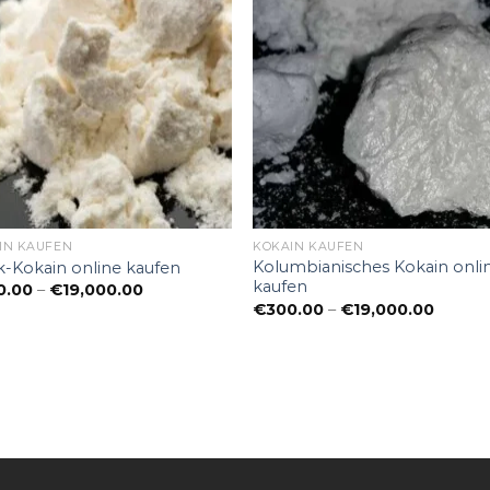
IN KAUFEN
KOKAIN KAUFEN
Kolumbianisches Kokain onli
k-Kokain online kaufen
kaufen
Preisspanne:
0.00
–
€
19,000.00
€300.00
Preiss
€
300.00
–
€
19,000.00
bis
€300.
€19,000.00
bis
€19,00