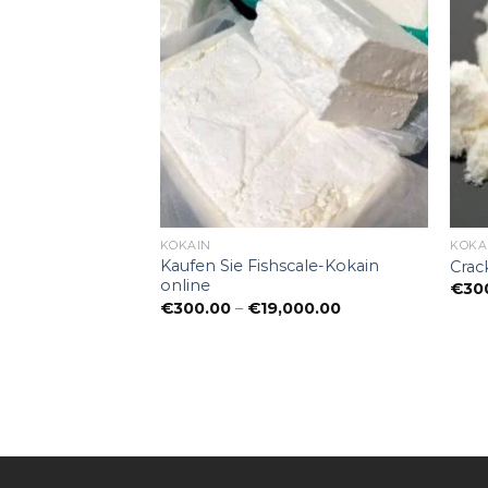
KOKAIN
KOKA
Kaufen Sie Fishscale-Kokain
Crac
online
€
30
Preisspanne:
€
300.00
–
€
19,000.00
€300.00
bis
€19,000.00