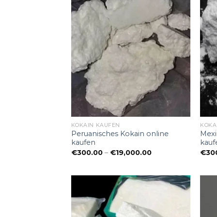
KOKAIN KAUFEN
KOKA
Peruanisches Kokain online
Mexi
kaufen
kauf
Preisspanne:
€
300.00
–
€
19,000.00
€
30
€300.00
bis
€19,000.00