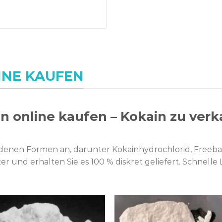
INE KAUFEN
n online kaufen – Kokain zu ver
edenen Formen an, darunter Kokainhydrochlorid, Freeba
er und erhalten Sie es 100 % diskret geliefert. Schnell