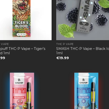
P VAPE
THC P VAPE
puff THC-P Vape – Tiger’s
SMASH THC-P Vape – Black I
d 1ml
1ml
.99
€
19.99