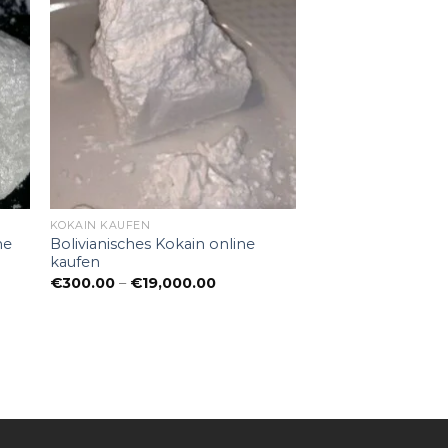
KOKAIN KAUFEN
ne
Bolivianisches Kokain online
kaufen
panne:
Preisspanne:
€
300.00
–
€
19,000.00
00
€300.00
bis
0.00
€19,000.00