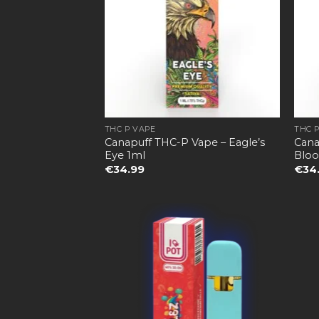
THC P VAPE
THC 
Canapuff THC-P Vape – Eagle’s
Cana
Eye 1ml
Bloo
€
34.99
€
34