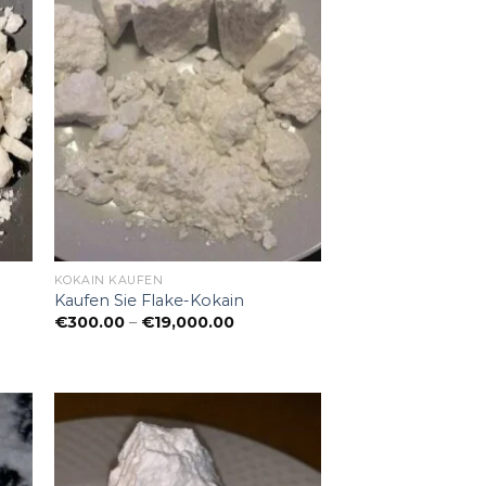
KOKAIN KAUFEN
Kaufen Sie Flake-Kokain
panne:
Preisspanne:
€
300.00
–
€
19,000.00
00
€300.00
bis
0.00
€19,000.00