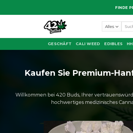
Zum
FINDE P
Inhalt
springen
Such
nach:
GESCHÄFT
CALI WEED
EDIBLES
HH
Kaufen Sie Premium-Hanf, 
Willkommen bei 420 Buds, Ihrer vertrauenswürdi
hochwertiges medizinisches Cannab