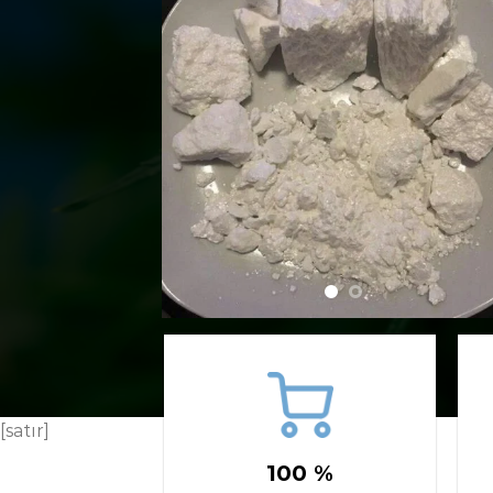
[satır]
100 %