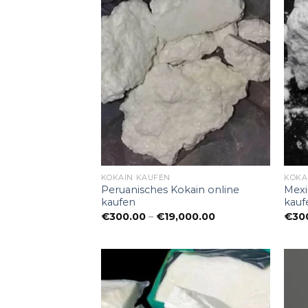
KOKAIN KAUFEN
KOKA
Peruanisches Kokain online
Mexi
kaufen
kauf
Preisspanne:
€
300.00
–
€
19,000.00
€
30
€300.00
bis
€19,000.00