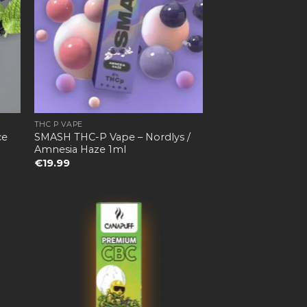
THC P VAPE
ce
SMASH THC-P Vape – Nordlys /
Amnesia Haze 1ml
€
19.99