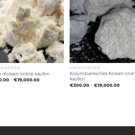
IN KAUFEN
KOKAIN KAUFEN
Kolumbianisches Kokain onli
k-Kokain online kaufen
kaufen
Preisspanne:
0.00
–
€
19,000.00
€300.00
Preiss
€
300.00
–
€
19,000.00
bis
€300.
€19,000.00
bis
€19,00