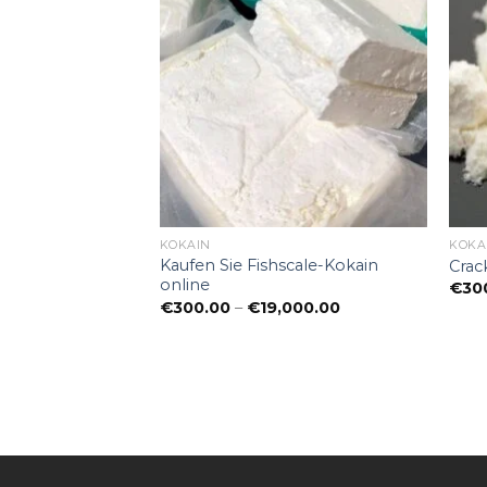
KOKAIN
KOKA
Kaufen Sie Fishscale-Kokain
Crac
online
€
30
Preisspanne:
€
300.00
–
€
19,000.00
€300.00
bis
€19,000.00