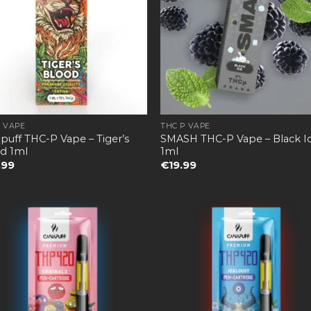
P VAPE
THC P VAPE
puff THC-P Vape – Tiger’s
SMASH THC-P Vape – Black I
d 1ml
1ml
.99
€
19.99