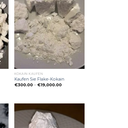
KOKAIN KAUFEN
Kaufen Sie Flake-Kokain
panne:
Preisspanne:
€
300.00
–
€
19,000.00
00
€300.00
bis
0.00
€19,000.00