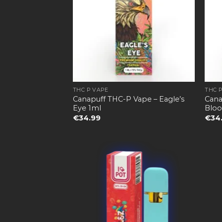
THC P VAPE
THC 
Canapuff THC-P Vape – Eagle’s
Cana
Eye 1ml
Bloo
€
34.99
€
34