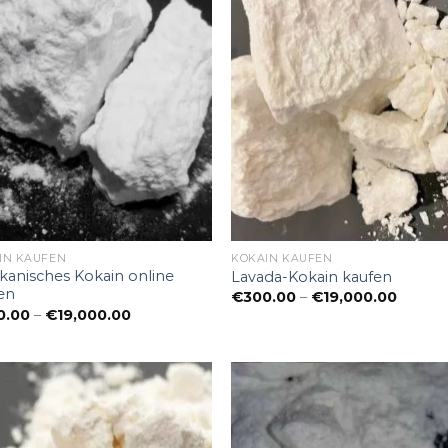
IN KAUFEN
KOKAIN KAUFEN
kanisches Kokain online
Lavada-Kokain kaufen
en
Preiss
€
300.00
–
€
19,000.00
€300.
Preisspanne:
0.00
–
€
19,000.00
bis
€300.00
€19,00
bis
€19,000.00