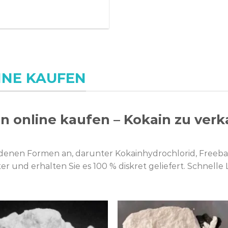
INE KAUFEN
n online kaufen – Kokain zu ver
edenen Formen an, darunter Kokainhydrochlorid, Freeba
er und erhalten Sie es 100 % diskret geliefert. Schnell