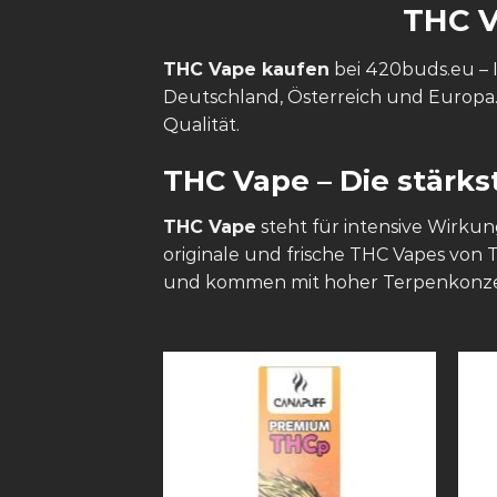
THC 
THC Vape kaufen
bei 420buds.eu – I
Deutschland, Österreich und Europa.
Qualität.
THC Vape – Die stärk
THC Vape
steht für intensive Wirku
originale und frische THC Vapes von
und kommen mit hoher Terpenkonzentr