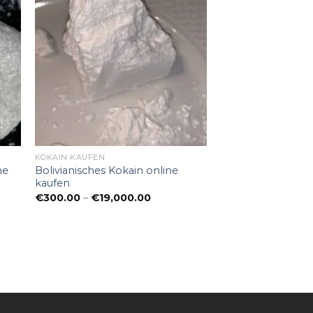
KOKAIN KAUFEN
ne
Bolivianisches Kokain online
kaufen
panne:
Preisspanne:
€
300.00
–
€
19,000.00
00
€300.00
bis
0.00
€19,000.00