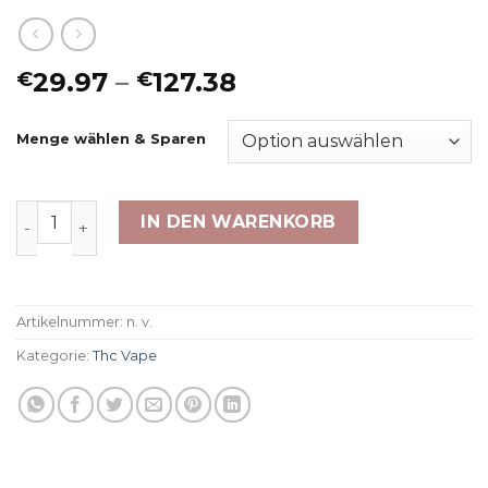
Preisspanne:
29.97
–
127.38
€
€
€29.97
bis
Menge wählen & Sparen
€127.38
THP420 Vape - Dosi Kush 79% 1ml Menge
IN DEN WARENKORB
Artikelnummer:
n. v.
Kategorie:
Thc Vape