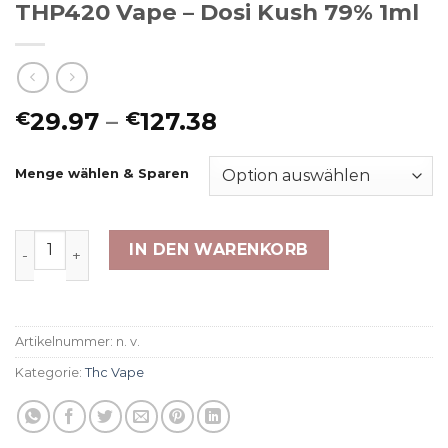
THP420 Vape – Dosi Kush 79% 1ml
Preisspanne:
29.97
–
127.38
€
€
€29.97
bis
Menge wählen & Sparen
€127.38
THP420 Vape - Dosi Kush 79% 1ml Menge
IN DEN WARENKORB
Artikelnummer:
n. v.
Kategorie:
Thc Vape