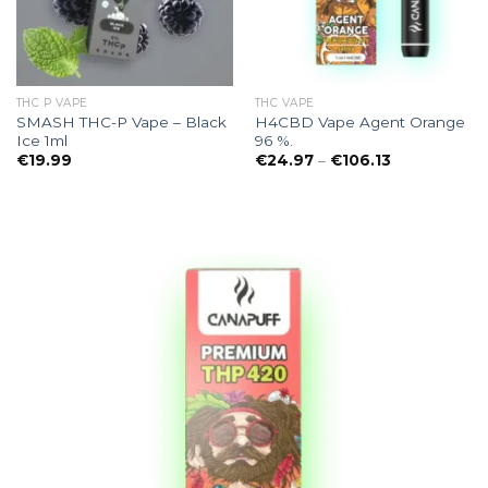
THC P VAPE
THC VAPE
SMASH THC-P Vape – Black
H4CBD Vape Agent Orange
Ice 1ml
96 %.
e:
Preisspanne:
€
19.99
€
24.97
–
€
106.13
€24.97
bis
€106.13