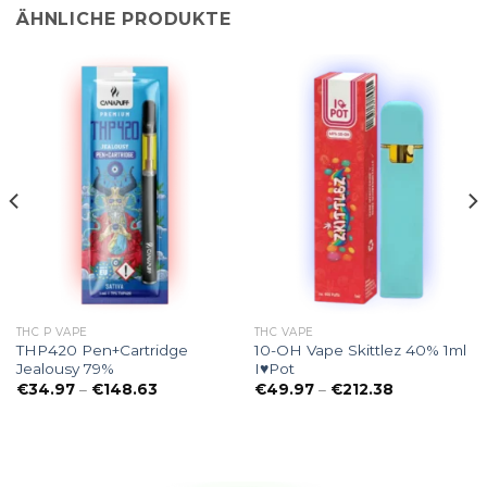
ÄHNLICHE PRODUKTE
THC P VAPE
THC VAPE
THP420 Pen+Cartridge
10-OH Vape Skittlez 40% 1ml
Jealousy 79%
I♥Pot
e:
Preisspanne:
Preisspanne
€
34.97
–
€
148.63
€
49.97
–
€
212.38
€34.97
€49.97
bis
bis
€148.63
€212.38