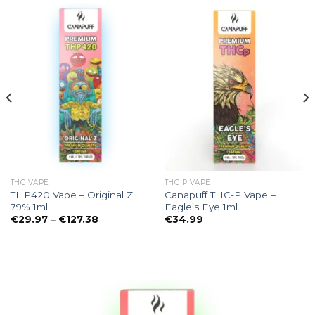
THC VAPE
THC P VAPE
THP420 Vape – Original Z
Canapuff THC-P Vape –
79% 1ml
Eagle’s Eye 1ml
Preisspanne:
€
29.97
–
€
127.38
€
34.99
€29.97
bis
€127.38