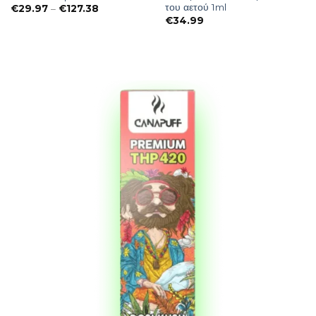
του αετού 1ml
Preisspanne:
€
29.97
–
€
127.38
€29.97
e:
€
34.99
bis
€127.38