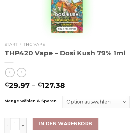
START
/
THC VAPE
THP420 Vape – Dosi Kush 79% 1ml
Preisspanne:
29.97
–
127.38
€
€
€29.97
bis
Menge wählen & Sparen
€127.38
THP420 Vape - Dosi Kush 79% 1ml Menge
IN DEN WARENKORB