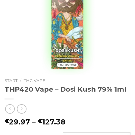
START
/
THC VAPE
THP420 Vape – Dosi Kush 79% 1ml
Preisspanne:
29.97
–
127.38
€
€
€29.97