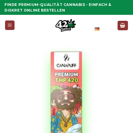
Zum
FINDE PREMIUM-QUALITÄT CANNABIS - EINFACH &
Inhalt
DISKRET ONLINE BESTELLEN
springen
Deutsch