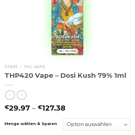
START
/
THC VAPE
THP420 Vape – Dosi Kush 79% 1ml
Preisspanne:
29.97
–
127.38
€
€
€29.97
bis
Menge wählen & Sparen
€127.38