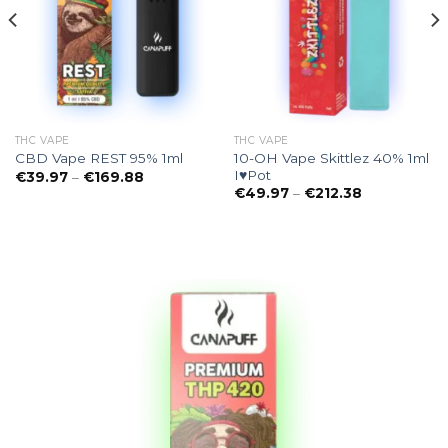
THC VAPE
THC VAPE
10-OH Vape Skittlez 40% 1ml
CBD Vape REST 95% 1ml
I♥Pot
Preisspanne:
€
39.97
–
€
169.88
€39.97
e:
Preisspanne
€
49.97
–
€
212.38
bis
€49.97
€169.88
bis
€212.38