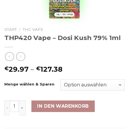
START
/
THC VAPE
THP420 Vape – Dosi Kush 79% 1ml
Preisspanne:
29.97
–
127.38
€
€
€29.97
bis
Menge wählen & Sparen
€127.38
THP420 Vape - Dosi Kush 79% 1ml Menge
IN DEN WARENKORB