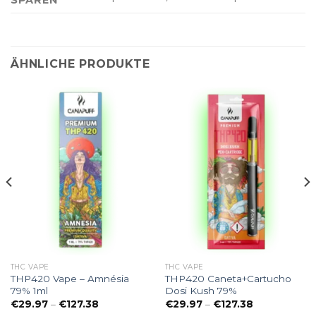
SPAREN
ÄHNLICHE PRODUKTE
THC VAPE
THC VAPE
THP420 Vape – Amnésia
THP420 Caneta+Cartucho
79% 1ml
Dosi Kush 79%
e:
Preisspanne:
Preisspanne:
€
29.97
–
€
127.38
€
29.97
–
€
127.38
€29.97
€29.97