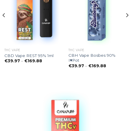
THC VAPE
THC VAPE
CBH Vape Bosbes 90%
CBD Vape REST 95% 1ml
I♥Pot
Preisspanne:
€
39.97
–
€
169.88
€39.97
Preisspanne
€
39.97
–
€
169.88
bis
€39.97
€169.88
bis
€169.88