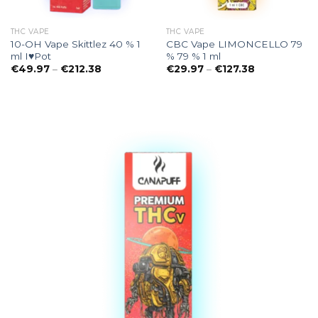
THC VAPE
THC VAPE
10-OH Vape Skittlez 40 % 1
CBC Vape LIMONCELLO 79
ml I♥Pot
% 79 % 1 ml
Preisspanne:
Preisspanne:
€
49.97
–
€
212.38
€
29.97
–
€
127.38
€49.97
€29.97
bis
bis
€212.38
€127.38