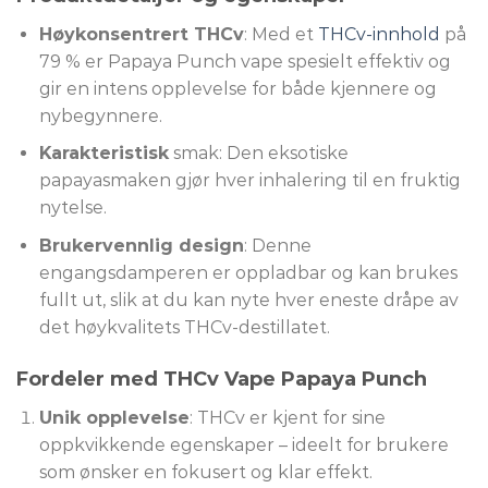
Høykonsentrert THCv
: Med et
THCv-innhold
på
79 % er Papaya Punch vape spesielt effektiv og
gir en intens opplevelse for både kjennere og
nybegynnere.
Karakteristisk
smak: Den eksotiske
papayasmaken gjør hver inhalering til en fruktig
nytelse.
Brukervennlig design
: Denne
engangsdamperen er oppladbar og kan brukes
fullt ut, slik at du kan nyte hver eneste dråpe av
det høykvalitets THCv-destillatet.
Fordeler med THCv Vape Papaya Punch
Unik opplevelse
: THCv er kjent for sine
oppkvikkende egenskaper – ideelt for brukere
som ønsker en fokusert og klar effekt.