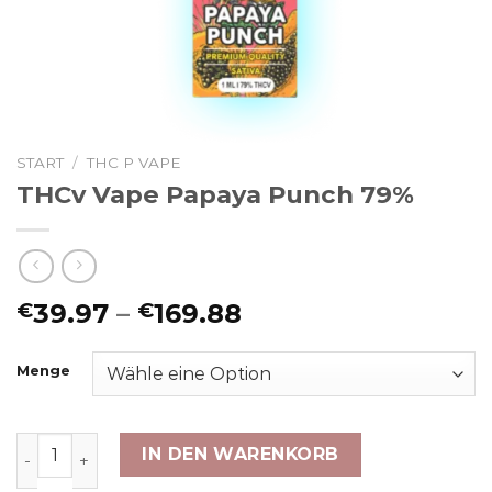
START
/
THC P VAPE
THCv Vape Papaya Punch 79%
Preisspanne:
39.97
–
169.88
€
€
€39.97
bis
Menge
€169.88
THCv Vape Papaya Punch 79% Menge
IN DEN WARENKORB