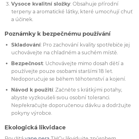
Vysoce kvalitní složky
: Obsahuje přírodní
terpeny a aromatické látky, které umocňují chuť
a účinek.
Poznámky k bezpečnému používání
Skladování
: Pro zachování kvality spotřebiče jej
uchovávejte na chladném a suchém místě.
Bezpečnost
: Uchovávejte mimo dosah dětí a
používejte pouze osobami staršími 18 let.
Nedoporučuje se během těhotenství a kojení.
Návod k použití
: Začněte s krátkými potahy,
abyste vyzkoušeli svou osobní toleranci.
Nepřekračujte doporučenou dávku a dodržujte
pokyny výrobce.
Ekologická likvidace
Použitá
vape pera
THCv likvidujte způsobem