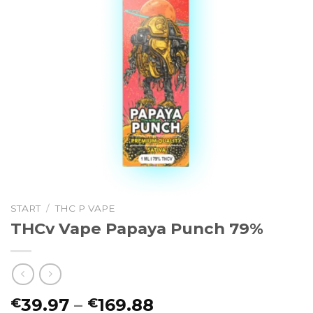
START
/
THC P VAPE
THCv Vape Papaya Punch 79%
Preisspanne:
39.97
–
169.88
€
€