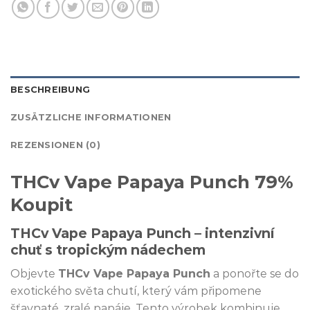
BESCHREIBUNG
ZUSÄTZLICHE INFORMATIONEN
REZENSIONEN (0)
THCv Vape Papaya Punch 79%
Koupit
THCv Vape Papaya Punch – intenzivní
chuť s tropickým nádechem
Objevte
THCv Vape Papaya Punch
a ponořte se do
exotického světa chutí, který vám připomene
šťavnaté, zralé papáje. Tento výrobek kombinuje