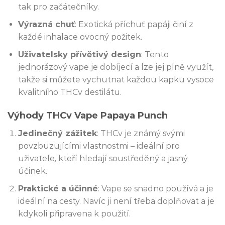
tak pro začátečníky.
Výrazná chuť
: Exotická příchuť papáji činí z
každé inhalace ovocný požitek.
Uživatelsky přívětivý design
: Tento
jednorázový vape je dobíjecí a lze jej plně využít,
takže si můžete vychutnat každou kapku vysoce
kvalitního THCv destilátu.
Výhody THCv Vape Papaya Punch
Jedinečný zážitek
: THCv je známý svými
povzbuzujícími vlastnostmi – ideální pro
uživatele, kteří hledají soustředěný a jasný
účinek.
Praktické a účinné
: Vape se snadno používá a je
ideální na cesty. Navíc ji není třeba doplňovat a je
kdykoli připravena k použití.