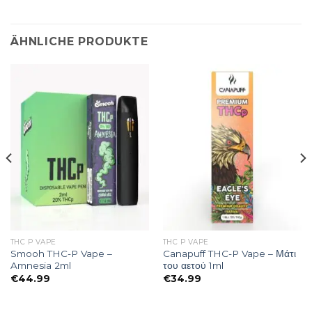
ÄHNLICHE PRODUKTE
THC P VAPE
THC P VAPE
Smooh THC-P Vape –
Canapuff THC-P Vape – Μάτι
Amnesia 2ml
του αετού 1ml
€
44.99
€
34.99