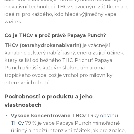
inovativní technologii THCv s ovocným zážitkem a je
ideální pro každého, kdo hledá výjimečný vape
zážitek.
Co je THCv a proč právě Papaya Punch?
THCv (tetrahydrokanabivarin)
je vzácnější
kanabinoid, který nabízí jasný, energizující účinek,
který se liší od běžného THC. Příchuť Papaya
Punch přináší s každým šluknutím aroma
tropického ovoce, což je vrchol pro milovníky
intenzivních chutí.
Podrobnosti o produktu a jeho
vlastnostech
Vysoce koncentrované THCv
: Díky
obsahu
THCv
79 % je vape Papaya Punch mimořádně
účinný a nabízí intenzivní zážitek jak pro znalce,