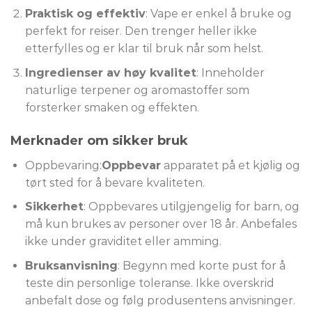
Praktisk og effektiv
: Vape er enkel å bruke og
perfekt for reiser. Den trenger heller ikke
etterfylles og er klar til bruk når som helst.
Ingredienser av høy kvalitet
: Inneholder
naturlige terpener og aromastoffer som
forsterker smaken og effekten.
Merknader om sikker bruk
Oppbevaring:
Oppbevar
apparatet på et kjølig og
tørt sted for å bevare kvaliteten.
Sikkerhet
: Oppbevares utilgjengelig for barn, og
må kun brukes av personer over 18 år. Anbefales
ikke under graviditet eller amming.
Bruksanvisning
: Begynn med korte pust for å
teste din personlige toleranse. Ikke overskrid
anbefalt dose og følg produsentens anvisninger.