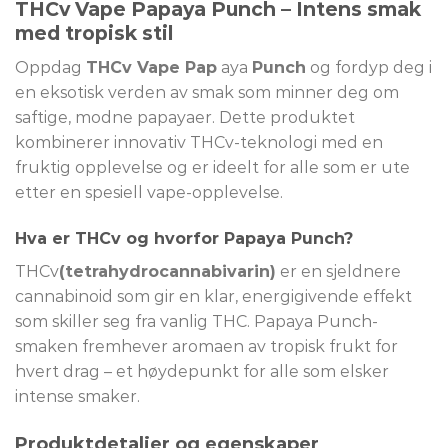
THCv Vape Papaya Punch – Intens smak
med tropisk stil
Oppdag
THCv Vape Pap
aya
Punch
og fordyp deg i
en eksotisk verden av smak som minner deg om
saftige, modne papayaer. Dette produktet
kombinerer innovativ THCv-teknologi med en
fruktig opplevelse og er ideelt for alle som er ute
etter en spesiell vape-opplevelse.
Hva er THCv og hvorfor Papaya Punch?
THCv
(tetrahydrocannabivarin)
er en sjeldnere
cannabinoid som gir en klar, energigivende effekt
som skiller seg fra vanlig THC. Papaya Punch-
smaken fremhever aromaen av tropisk frukt for
hvert drag – et høydepunkt for alle som elsker
intense smaker.
Produktdetaljer og egenskaper