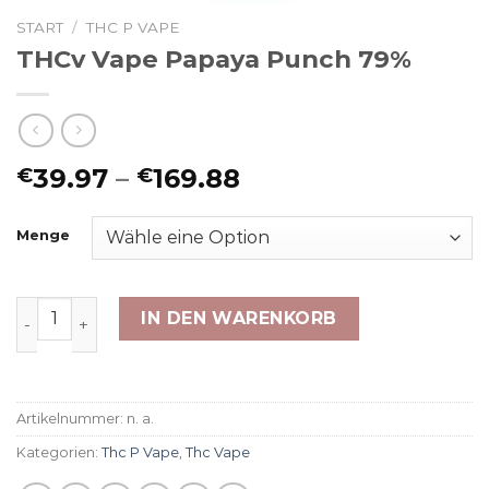
START
/
THC P VAPE
THCv Vape Papaya Punch 79%
Preisspanne:
39.97
–
169.88
€
€
€39.97
bis
Menge
€169.88
THCv Vape Papaya Punch 79% Menge
IN DEN WARENKORB
Artikelnummer:
n. a.
Kategorien:
Thc P Vape
,
Thc Vape