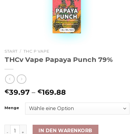
START
/
THC P VAPE
THCv Vape Papaya Punch 79%
Preisspanne:
39.97
–
169.88
€
€
€39.97
bis
Menge
€169.88
THCv Vape Papaya Punch 79% Menge
IN DEN WARENKORB