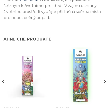
šetrným k životnímu prostředí. V zájmu ochrany
životního prostředí využijte příslušná sběrná místa
pro nebezpečný odpad.
ÄHNLICHE PRODUKTE