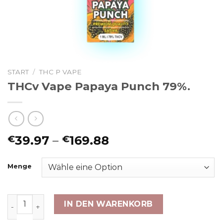
START
/
THC P VAPE
THCv Vape Papaya Punch 79%.
Preisspanne:
39.97
–
169.88
€
€
€39.97
bis
Menge
€169.88
THCv Vape Papaya Punch 79%. Menge
IN DEN WARENKORB