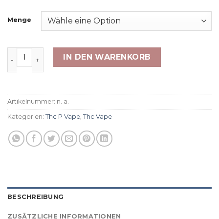
€39.97
bis
Menge
€169.88
THCv Vape Papaya Punch 79% Menge
IN DEN WARENKORB
Artikelnummer:
n. a.
Kategorien:
Thc P Vape
,
Thc Vape
BESCHREIBUNG
ZUSÄTZLICHE INFORMATIONEN