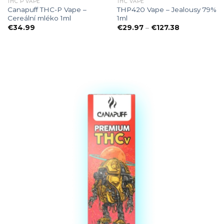
THC P VAPE
THC VAPE
Canapuff THC-P Vape –
THP420 Vape – Jealousy 79%
Cereální mléko 1ml
1ml
Preisspanne:
€
34.99
€
29.97
–
€
127.38
€29.97
bis
€127.38