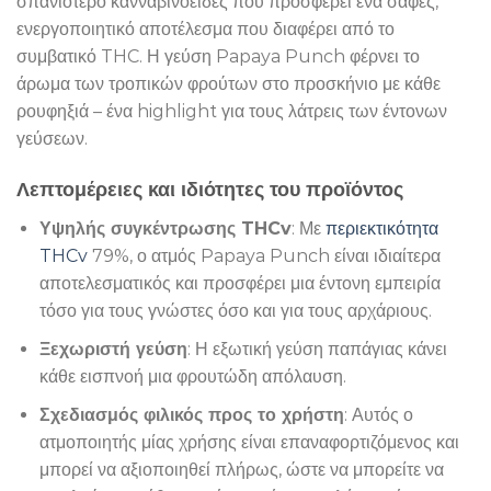
σπανιότερο κανναβινοειδές που προσφέρει ένα σαφές,
ενεργοποιητικό αποτέλεσμα που διαφέρει από το
συμβατικό THC. Η γεύση Papaya Punch φέρνει το
άρωμα των τροπικών φρούτων στο προσκήνιο με κάθε
ρουφηξιά – ένα highlight για τους λάτρεις των έντονων
γεύσεων.
Λεπτομέρειες και ιδιότητες του προϊόντος
Υψηλής συγκέντρωσης THCv
: Με
περιεκτικότητα
THCv
79%, ο ατμός Papaya Punch είναι ιδιαίτερα
αποτελεσματικός και προσφέρει μια έντονη εμπειρία
τόσο για τους γνώστες όσο και για τους αρχάριους.
Ξεχωριστή γεύση
: Η εξωτική γεύση παπάγιας κάνει
κάθε εισπνοή μια φρουτώδη απόλαυση.
Σχεδιασμός φιλικός προς το χρήστη
: Αυτός ο
ατμοποιητής μίας χρήσης είναι επαναφορτιζόμενος και
μπορεί να αξιοποιηθεί πλήρως, ώστε να μπορείτε να