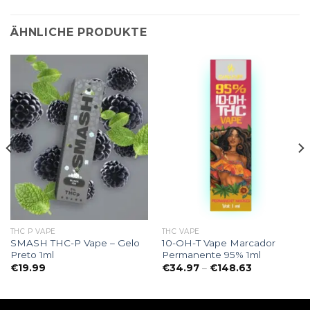
ÄHNLICHE PRODUKTE
THC P VAPE
THC VAPE
SMASH THC-P Vape – Gelo
10-OH-T Vape Marcador
Preto 1ml
Permanente 95% 1ml
e:
Preisspanne
€
19.99
€
34.97
–
€
148.63
€34.97
bis
€148.63