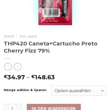
START
/
THC VAPE
THP420 Caneta+Cartucho Preto
Cherry Fizz 79%
Preisspanne:
34.97
–
148.63
€
€
€34.97
bis
Menge wählen & Sparen
€148.63
THP420 Caneta+Cartucho Preto Cherry Fizz 79% Men
IN DEN WARENKORB