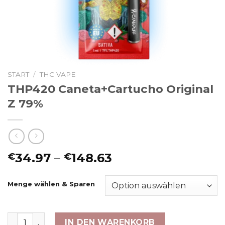
START
/
THC VAPE
THP420 Caneta+Cartucho Original
Z 79%
Preisspanne:
34.97
–
148.63
€
€
€34.97
bis
Menge wählen & Sparen
€148.63
THP420 Caneta+Cartucho Original Z 79% Menge
IN DEN WARENKORB