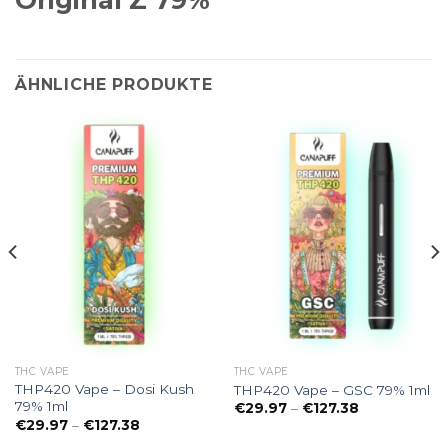
ÄHNLICHE PRODUKTE
THC VAPE
THC VAPE
THP420 Vape – Dosi Kush
THP420 Vape – GSC 79% 1ml
79% 1ml
Preisspanne:
€
29.97
–
€
127.38
€29.97
e:
Preisspanne:
€
29.97
–
€
127.38
bis
€29.97
€127.38