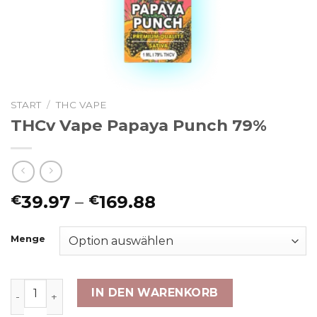
START
/
THC VAPE
THCv Vape Papaya Punch 79%
Preisspanne:
39.97
–
169.88
€
€
€39.97
bis
Menge
€169.88
THCv Vape Papaya Punch 79% Menge
IN DEN WARENKORB