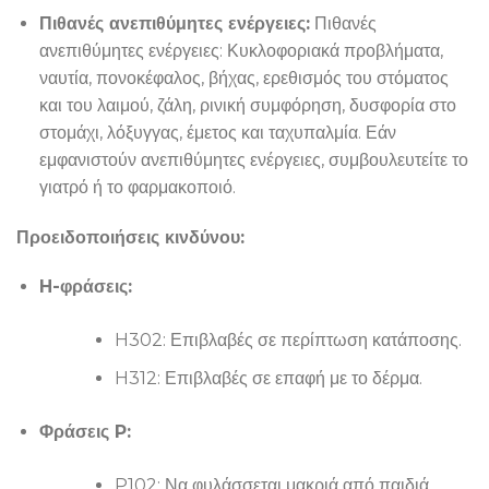
Πιθανές ανεπιθύμητες ενέργειες:
Πιθανές
ανεπιθύμητες ενέργειες: Κυκλοφοριακά προβλήματα,
ναυτία, πονοκέφαλος, βήχας, ερεθισμός του στόματος
και του λαιμού, ζάλη, ρινική συμφόρηση, δυσφορία στο
στομάχι, λόξυγγας, έμετος και ταχυπαλμία. Εάν
εμφανιστούν ανεπιθύμητες ενέργειες, συμβουλευτείτε το
γιατρό ή το φαρμακοποιό.
Προειδοποιήσεις κινδύνου:
H-φράσεις:
H302: Επιβλαβές σε περίπτωση κατάποσης.
H312: Επιβλαβές σε επαφή με το δέρμα.
Φράσεις P:
P102: Να φυλάσσεται μακριά από παιδιά.