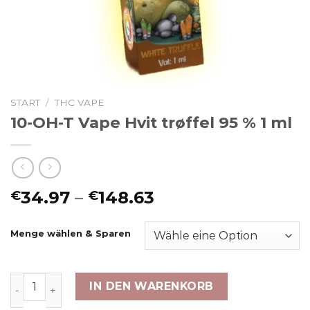
START
/
THC VAPE
10-OH-T Vape Hvit trøffel 95 % 1 ml
Preisspanne:
34.97
–
148.63
€
€
€34.97
bis
Menge wählen & Sparen
€148.63
10-OH-T Vape Hvit trøffel 95 % 1 ml Menge
IN DEN WARENKORB