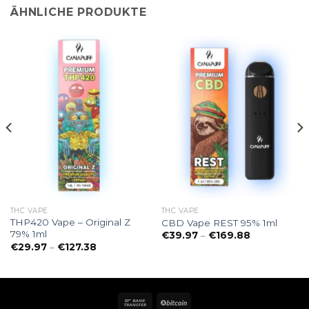
ÄHNLICHE PRODUKTE
THC VAPE
THC VAPE
THP420 Vape – Original Z
CBD Vape REST 95% 1ml
79% 1ml
Preisspanne
€
39.97
–
€
169.88
€39.97
e:
Preisspanne:
€
29.97
–
€
127.38
bis
€29.97
€169.88
bis
€127.38