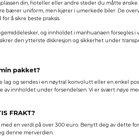
idsplassen din, hoteller eller andre steder du måtte øns
våre bærer uniform, men kjører i umerkede biler. De ov
for å sikre beste praksis.
egemiddelesker, og innholdet i marihuanaen forsegles i
ikrer den ytterste diskresjon og sikkerhet under transpo
 min pakket?
re lag og sendes i en nøytral konvolutt eller en enkel p
e av innholdet under forsendelsen. Vi er svært nøye med 
IS FRAKT?
nger med en verdi på over 300 euro. Benytt deg av dette f
y deg denne merverdien.