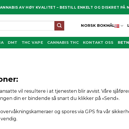
CANNABIS AV HØY KVALITET – BESTILL ENKELT OG DISKRET PÅ 
NORSK BOKMÅL
MA
DMT
THC VAPE
CANNABIS THC
KONTAKT OSS
RETN
oner:
nsatte vil resultere i at tjenesten blir avvist. Våre sjåfør
ingen din er bindende så snart du klikker på «Send».
 overvåkningskameraer og spores via GPS fra vår sikkerhets
dvendig.