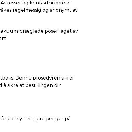
ke. Adresser og kontaktnumre er
ervåkes regelmessig og anonymt av
 vakuumforseglede poser laget av
rt.
ostboks. Denne prosedyren sikrer
å sikre at bestillingen din
or å spare ytterligere penger på