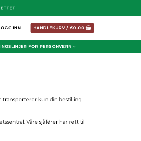
NETTET
LOGG INN
HANDLEKURV /
€
0.00
INGSLINJER FOR PERSONVERN
er transporterer kun din bestilling
sentral. Våre sjåfører har rett til