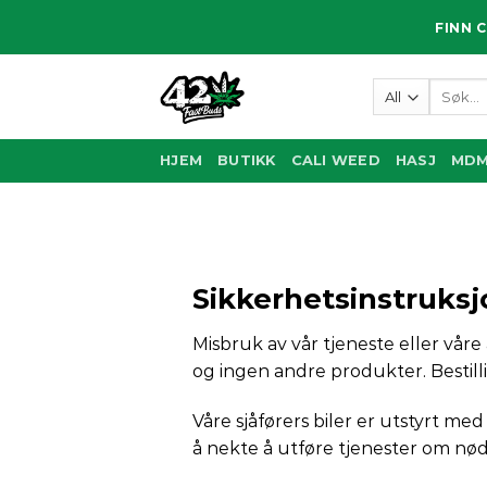
Skip
FINN 
to
content
Søk
etter:
HJEM
BUTIKK
CALI WEED
HASJ
MD
Sikkerhetsinstruksj
Misbruk av vår tjeneste eller våre a
og ingen andre produkter. Bestill
Våre sjåførers biler er utstyrt med
å nekte å utføre tjenester om nø