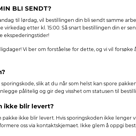
MIN BLI SENDT?
 mandag til lørdag, vil bestillingen din bli sendt samme ar
este virkedag etter kl. 15:00. Så snart bestillingen din er 
te ekspederingstider!
gdager! Vi ber om forståelse for dette, og vi vil forsøke 
n?
poringskode, slik at du når som helst kan spore pakken 
nlegge pålitelig og gir deg visshet om statusen til bestill
ikke blir levert?
 en pakke ikke blir levert. Hvis sporingskoden ikke lenger
nformere oss via kontaktskjemaet. Ikke glem å oppgi best