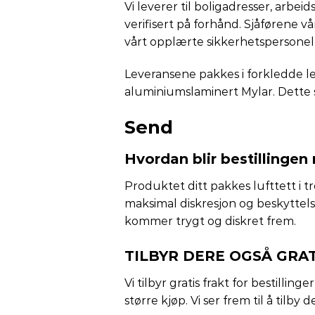
Vi leverer til boligadresser, arbe
verifisert på forhånd. Sjåførene 
vårt opplærte sikkerhetspersonell 
Leveransene pakkes i forkledde l
aluminiumslaminert Mylar. Dette s
Send
Hvordan blir bestillingen
Produktet ditt pakkes lufttett i t
maksimal diskresjon og beskyttels
kommer trygt og diskret frem.
TILBYR DERE OGSÅ GRAT
Vi tilbyr gratis frakt for bestilli
større kjøp. Vi ser frem til å tilb