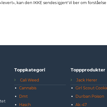
levert», kan den IKKE sendes igjen! Vi ber om forståelse 
Toppkategori
Toppprodukter
Cali Weed
Jack Herer
Cannabis
Girl Scout Cooki
Dmt
Durban Poison
tet
Hasch
Ak-47