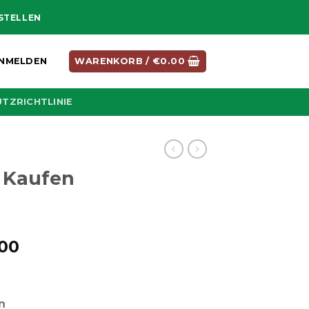
ESTELLEN
NMELDEN
WARENKORB /
€
0.00
TZRICHTLINIE
 Kaufen
Preisspanne:
.00
€210.00
bis
€1,250.00
n