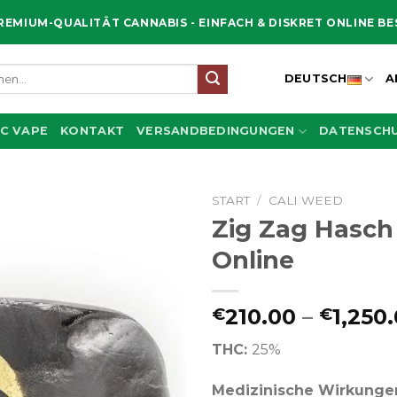
REMIUM-QUALITÄT CANNABIS - EINFACH & DISKRET ONLINE B
en
DEUTSCH
A
C VAPE
KONTAKT
VERSANDBEDINGUNGEN
DATENSCHU
START
/
CALI WEED
Zig Zag Hasch
Online
210.00
–
1,250
€
€
THC:
25%
Medizinische Wirkunge