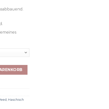
ssabbauend.
d.
gemeines
ine Menge
WARENKORB
Weed
,
Haschisch