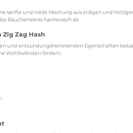
ne sanfte und milde Mischung aus erdigen und holzigen
das Raucherlebnis harmonisch ab.
n Zig Zag Hash
enden und entzündungshemmenden Eigenschaften bekann
ne Wohlbefinden fördern.
n
ht