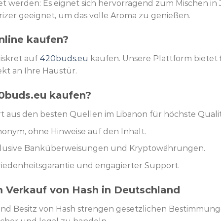
t werden: Es eignet sich hervorragend zum Mischen in Jo
orizer geeignet, um das volle Aroma zu genießen.
nline kaufen?
iskret auf
420buds.eu
kaufen. Unsere Plattform bietet
ekt an Ihre Haustür.
0buds.eu kaufen?
rt aus den besten Quellen im Libanon für höchste Qualit
nonym, ohne Hinweise auf den Inhalt.
nklusive Banküberweisungen und Kryptowährungen.
friedenheitsgarantie und engagierter Support.
 Verkauf von Hash in Deutschland
und Besitz von Hash strengen gesetzlichen Bestimmunge