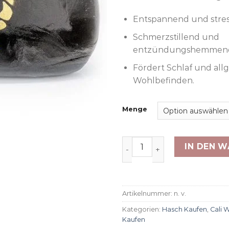
Entspannend und stre
Schmerzstillend und
entzündungshemmen
Fördert Schlaf und all
Wohlbefinden.
Menge
Zig Zag Hasch Kaufen Onl
IN DEN 
Artikelnummer:
n. v.
Kategorien:
Hasch Kaufen
,
Cali 
Kaufen