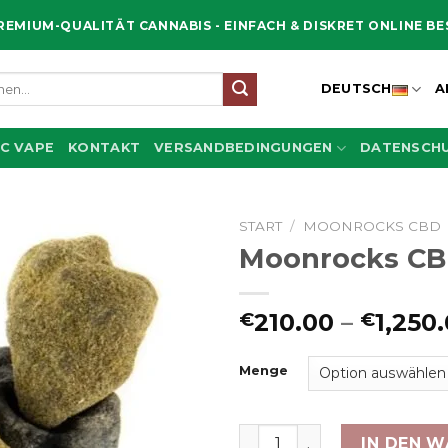
REMIUM-QUALITÄT CANNABIS - EINFACH & DISKRET ONLINE B
en
DEUTSCH
A
C VAPE
KONTAKT
VERSANDBEDINGUNGEN
DATENSCHU
START
/
MOONROCKS CBD
Moonrocks C
210.00
–
1,250
€
€
Menge
Moonrocks CBD Menge
IN DEN 