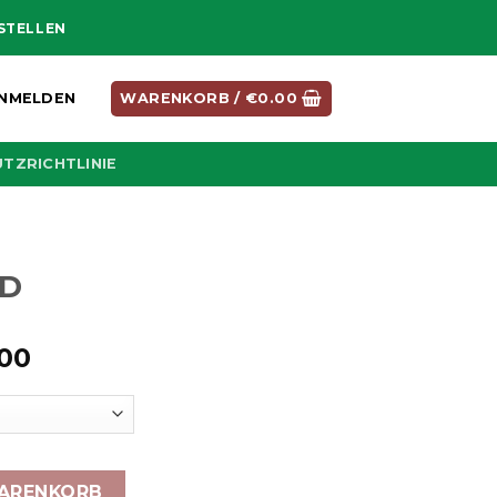
ESTELLEN
NMELDEN
WARENKORB /
€
0.00
TZRICHTLINIE
BD
Preisspanne:
.00
€210.00
bis
€1,250.00
WARENKORB