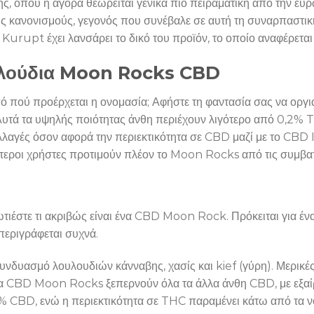
ής, όπου η αγορά θεωρείται γενικά πιο πειραματική από την ευρ
ς κανονισμούς, γεγονός που συνέβαλε σε αυτή τη συναρπαστική
rupt έχει λανσάρει το δικό του προϊόν, το οποίο αναφέρεται 
ουλούδια Moon Rocks CBD
ό πού προέρχεται η ονομασία; Αφήστε τη φαντασία σας να οργ
. Αυτά τα υψηλής ποιότητας άνθη περιέχουν λιγότερο από 0,2% T
λλαγές όσον αφορά την περιεκτικότητα σε CBD μαζί με το CBD I
τεροι χρήστες προτιμούν πλέον το Moon Rocks από τις συμβατι
τιέστε τι ακριβώς είναι ένα CBD Moon Rock. Πρόκειται για έν
 περιγράφεται συχνά.
δυασμό λουλουδιών κάνναβης, χασίς και kief (γύρη). Μερικές
τα CBD Moon Rocks ξεπερνούν όλα τα άλλα άνθη CBD, με εξαί
 % CBD, ενώ η περιεκτικότητα σε THC παραμένει κάτω από τα ν