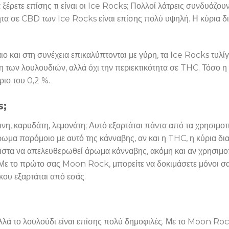
ξέρετε επίσης τι είναι οι Ice Rocks; Πολλοί λάτρεις συνδυάζου
τα σε CBD των Ice Rocks είναι επίσης πολύ υψηλή. Η κύρια δι
 και στη συνέχεια επικαλύπτονται με γύρη, τα Ice Rocks τυλίγ
ση των λουλουδιών, αλλά όχι την περιεκτικότητα σε THC. Τόσο 
ριο του 0,2 %.
s;
ινη, καρυδάτη, λεμονάτη; Αυτό εξαρτάται πάντα από τα χρησιμ
 παρόμοιο με αυτό της κάνναβης, αν και η THC, η κύρια διαφο
στα να απελευθερωθεί άρωμα κάνναβης, ακόμη και αν χρησιμοπ
! Με το πρώτο σας Moon Rock, μπορείτε να δοκιμάσετε μόνοι σα
κου εξαρτάται από εσάς.
λλά το λουλούδι είναι επίσης πολύ δημοφιλές. Με το Moon Rock