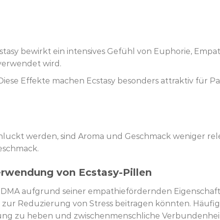
cstasy bewirkt ein intensives Gefühl von Euphorie, Empa
verwendet wird.
 Diese Effekte machen Ecstasy besonders attraktiv für Par
chluckt werden, sind Aroma und Geschmack weniger rele
Geschmack.
erwendung von Ecstasy-Pillen
MDMA aufgrund seiner empathiefördernden Eigenschafte
r Reduzierung von Stress beitragen könnten. Häufig wi
ung zu heben und zwischenmenschliche Verbundenheit