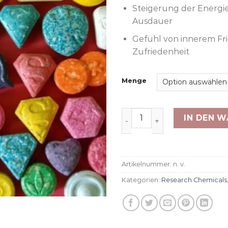
Steigerung der Energi
Ausdauer
Gefühl von innerem Fr
Zufriedenheit
Menge
Ecstasy Pillen Menge
IN DEN 
Artikelnummer:
n. v.
Kategorien:
Research Chemicals