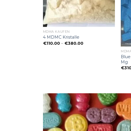
MDMA KAUFEN​
4 MDMC Kristalle
Preisspanne:
€
110.00
–
€
380.00
€110.00
bis
MDMA
€380.00
Blue
a
Mg
Preisspanne:
00.00
€240.00
€
31
bis
€1,100.00