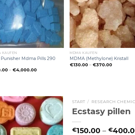
 KAUFEN​
MDMA KAUFEN​
 Punisher Mdma Pills 290
MDMA (Methylone) Kristall
Preisspan
€
130.00
–
€
370.00
€130.00
Preisspanne:
0.00
–
€
4,000.00
bis
€310.00
€370.00
bis
€4,000.00
START
/
RESEARCH CHEMICA
Ecstasy pillen
150.00
–
400.
€
€