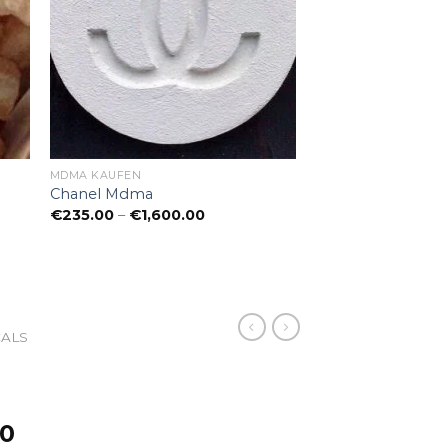
MDMA KAUFEN​
Chanel Mdma
ne:
Preisspanne:
€
235.00
–
€
1,600.00
€235.00
bis
€1,600.00
LS ​
Preisspanne:
00