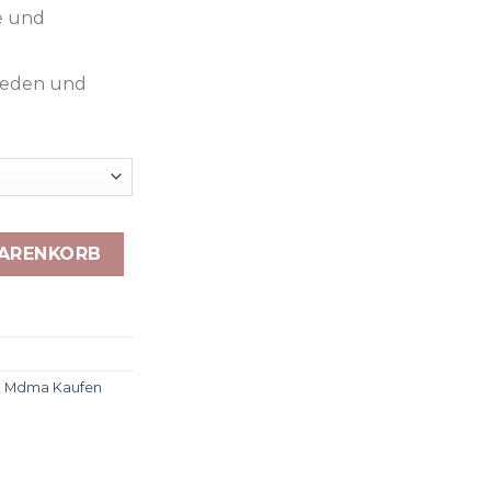
e und
ieden und
WARENKORB
,
Mdma Kaufen​