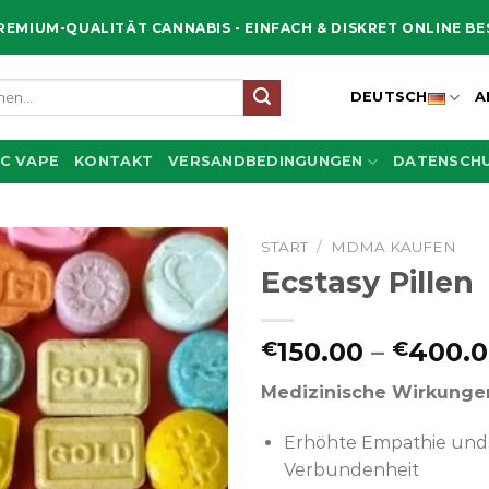
REMIUM-QUALITÄT CANNABIS - EINFACH & DISKRET ONLINE B
en
DEUTSCH
A
C VAPE
KONTAKT
VERSANDBEDINGUNGEN
DATENSCHU
START
/
MDMA KAUFEN​
Ecstasy Pillen
150.00
–
400.
€
€
Medizinische Wirkunge
Erhöhte Empathie und
Verbundenheit