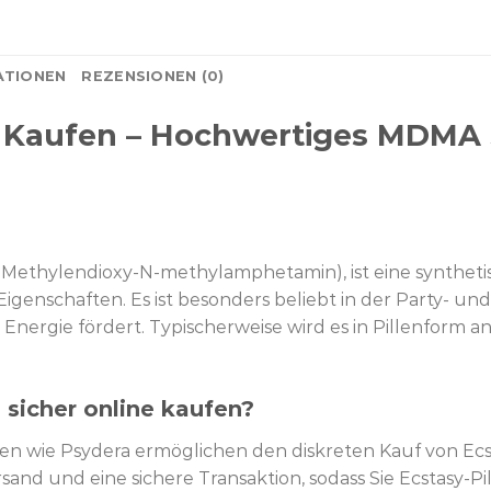
ATIONEN
REZENSIONEN (0)
ne Kaufen – Hochwertiges MDMA 
-Methylendioxy-N-methylamphetamin), ist eine syntheti
genschaften. Es ist besonders beliebt in der Party- und
 Energie fördert. Typischerweise wird es in Pillenform 
sicher online kaufen?
n wie Psydera ermöglichen den diskreten Kauf von Ecsta
and und eine sichere Transaktion, sodass Sie Ecstasy-P