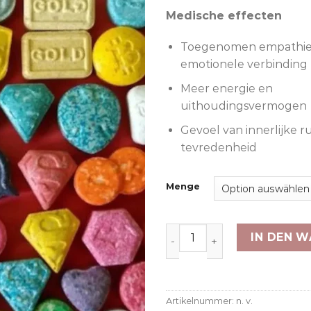
Medische effecten
Toegenomen empathie
emotionele verbinding
Meer energie en
uithoudingsvermogen
Gevoel van innerlijke r
tevredenheid
Menge
Ecstasy pillen Menge
IN DEN 
Artikelnummer:
n. v.