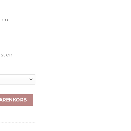
€150.00
bis
€400.00
 en
ust en
WARENKORB