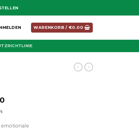
ESTELLEN
NMELDEN
WARENKORB /
€
0.00
TZRICHTLINIE
Preisspanne:
00
€150.00
n
bis
€400.00
 emotionale