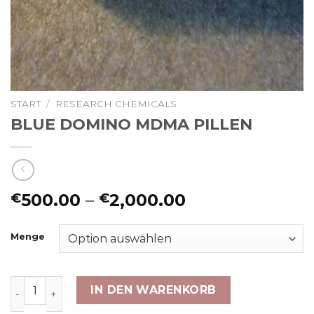
START
/
RESEARCH CHEMICALS ​
BLUE DOMINO MDMA PILLEN
Preisspanne:
500.00
–
2,000.00
€
€
€500.00
bis
Menge
€2,000.00
BLUE DOMINO MDMA PILLEN Menge
IN DEN WARENKORB