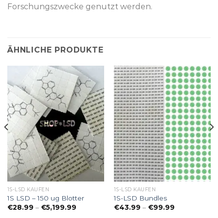
Forschungszwecke genutzt werden.
ÄHNLICHE PRODUKTE
1S-LSD KAUFEN
1S-LSD KAUFEN
1S LSD – 150 ug Blotter
1S-LSD Bundles
:
Preisspanne:
Preisspanne:
€
28.99
–
€
5,199.99
€
43.99
–
€
99.99
€28.99
€43.99