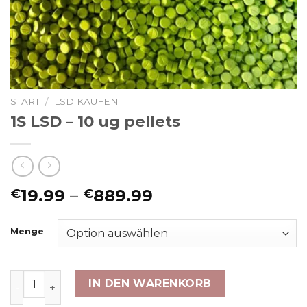
START
/
LSD KAUFEN​
1S LSD – 10 ug pellets
Preisspanne:
19.99
–
889.99
€
€
€19.99
bis
Menge
€889.99
1S LSD – 10 ug pellets Menge
IN DEN WARENKORB