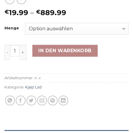
Preisspanne:
19.99
–
889.99
€
€
€19.99
bis
Menge
€889.99
1S LSD - 10 ug pellets Menge
IN DEN WARENKORB
Artikelnummer:
n. v.
Kategorie:
Kjøp Lsd