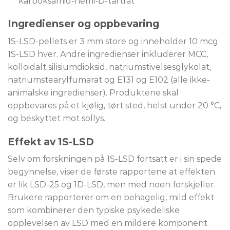
karboksamid-hemi-D-tartrat
Ingredienser og oppbevaring
1S-LSD-pellets er 3 mm store og inneholder 10 mcg
1S-LSD hver. Andre ingredienser inkluderer MCC,
kolloidalt silisiumdioksid, natriumstivelsesglykolat,
natriumstearylfumarat og E131 og E102 (alle ikke-
animalske ingredienser). Produktene skal
oppbevares på et kjølig, tørt sted, helst under 20 °C,
og beskyttet mot sollys.
Effekt av 1S-LSD
Selv om forskningen på 1S-LSD fortsatt er i sin spede
begynnelse, viser de første rapportene at effekten
er lik LSD-25 og 1D-LSD, men med noen forskjeller.
Brukere rapporterer om en behagelig, mild effekt
som kombinerer den typiske psykedeliske
opplevelsen av LSD med en mildere komponent