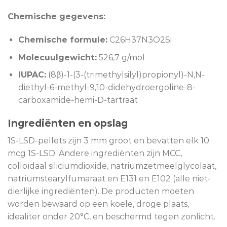
Chemische gegevens:
Chemische formule:
C26H37N3O2Si
Molecuulgewicht:
526,7 g/mol
IUPAC:
(8β)-1-(3-(trimethylsilyl)propionyl)-N,N-
diethyl-6-methyl-9,10-didehydroergoline-8-
carboxamide-hemi-D-tartraat
Ingrediënten en opslag
1S-LSD-pellets zijn 3 mm groot en bevatten elk 10
mcg 1S-LSD. Andere ingrediënten zijn MCC,
colloïdaal siliciumdioxide, natriumzetmeelglycolaat,
natriumstearylfumaraat en E131 en E102 (alle niet-
dierlijke ingrediënten). De producten moeten
worden bewaard op een koele, droge plaats,
idealiter onder 20°C, en beschermd tegen zonlicht.