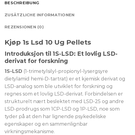
BESCHREIBUNG
ZUSÄTZLICHE INFORMATIONEN
REZENSIONEN (0)
Kjøp 1s Lsd 10 Ug Pellets
Introduksjon til 1S-LSD: Et lovlig LSD-
derivat for forskning
1S-LSD
(1-trimetylsilyl-propionyl-lysergsyre
dietylamid hemi-D-tartrat) er et kjemisk derivat og
LSD-analog som ble utviklet for forskning og
regnes som et lovlig LSD-derivat. Forbindelsen er
strukturelt nært beslektet med LSD-25 og andre
LSD-prodrugs som 1CP-LSD og 1P-LSD, noe som
tyder på at den har lignende psykedeliske
egenskaper og en sammenlignbar
virkningsmekanisme.