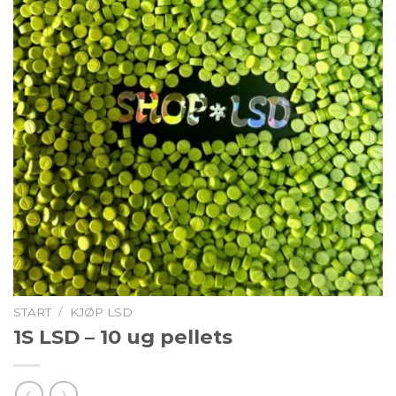
START
/
KJØP LSD
1S LSD – 10 ug pellets