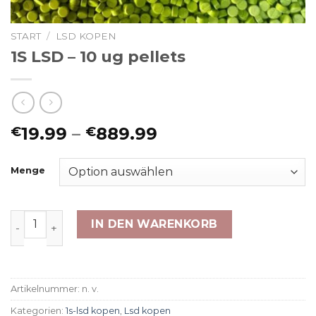
START
/
LSD KOPEN
1S LSD – 10 ug pellets
Preisspanne:
19.99
–
889.99
€
€
€19.99
bis
Menge
€889.99
1S LSD - 10 ug pellets Menge
IN DEN WARENKORB
Artikelnummer:
n. v.
Kategorien:
1s-lsd kopen
,
Lsd kopen