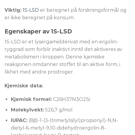
Viktig:
1S-LSD
er beregnet på forskningsformål og
er ikke beregnet på konsum.
Egenskaper av 1S-LSD
1S-LSD er et lysergamidderivat med en ergolin-
ryggrad som forblir inaktivt inntil det aktiveres av
metabolismen i kroppen. Denne kjemiske
reaksjonen omdanner stoffet til sin aktive form, i
likhet med andre prodroger.
Kjemiske data:
Kjemisk formel:
C26H37N3O2Si
Molekylvekt:
526,7 g/mol
IUPAC:
(8β)-1-(3-(trimetylsilyl)propionyl)-N,N-
dietyl-6-metyl-9,10-didehydroergolin-8-