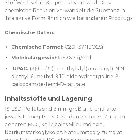
Stoffwechsel im Körper aktiviert wird. Diese
chemische Reaktion verwandelt die Substanz in
ihre aktive Form, ähnlich wie bei anderen Prodrugs.
Chemische Daten:
Chemische Formel:
C26H37N3O2Si
Molekulargewicht:
526.7 g/mol
IUPAC:
(8β)-1-(3-(trimethylsilyl)propionyl)-N,N-
diethyl-6-methyl-9,10-didehydroergoline-8-
carboxamide-hemi-D-tartrate
Inhaltsstoffe und Lagerung
1S-LSD-Pellets sind 3 mm groß und enthalten
jeweils 10 mcg 1S-LSD. Zu den weiteren Zutaten
gehören MCC, kolloidales Siliciumdioxid,
Natriumstärkeglykolat, Natriumstearylfumarat