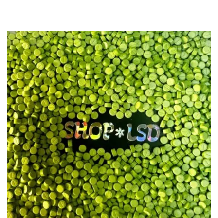
bis
bis
€5,199.99
€99.99