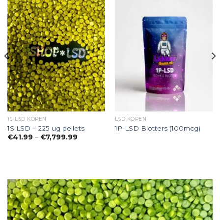
1S-LSD KOPEN
LSD KOPEN
1S LSD – 225 ug pellets
1P-LSD Blotters (100mcg)
nne:
Preisspanne:
€
41.99
–
€
7,799.99
€41.99
bis
€7,799.99