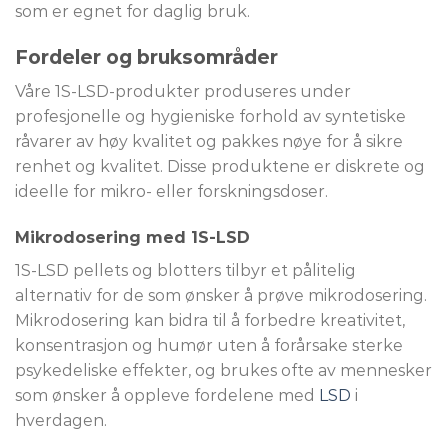
som er egnet for daglig bruk.
Fordeler og bruksområder
Våre 1S-LSD-produkter produseres under
profesjonelle og hygieniske forhold av syntetiske
råvarer av høy kvalitet og pakkes nøye for å sikre
renhet og kvalitet. Disse produktene er diskrete og
ideelle for mikro- eller forskningsdoser.
Mikrodosering med 1S-LSD
1S-LSD pellets og blotters tilbyr et pålitelig
alternativ for de som ønsker å prøve mikrodosering.
Mikrodosering kan bidra til å forbedre kreativitet,
konsentrasjon og humør uten å forårsake sterke
psykedeliske effekter, og brukes ofte av mennesker
som ønsker å oppleve fordelene med
LSD
i
hverdagen.