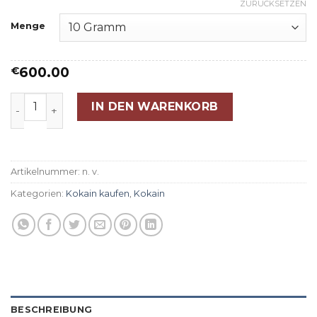
€300.00
ZURÜCKSETZEN
bis
Menge
€1,200.00
600.00
€
100% reines kolumbianisches Kokain Menge
IN DEN WARENKORB
Artikelnummer:
n. v.
Kategorien:
Kokain kaufen
,
Kokain
BESCHREIBUNG